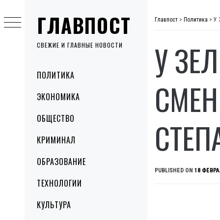
Skip
ГЛАВПОСТ
to
Главпост
>
Политика
>
У 
content
У ЗЕ
СВЕЖИЕ И ГЛАВНЫЕ НОВОСТИ
Primary
ПОЛИТИКА
Menu
СМЕН
ЭКОНОМИКА
ОБЩЕСТВО
СТЕП
КРИМИНАЛ
ОБРАЗОВАНИЕ
PUBLISHED ON
18 ФЕВРА
ТЕХНОЛОГИИ
КУЛЬТУРА