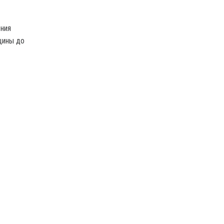
ения
цины до