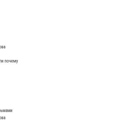
ли почему
рьмами