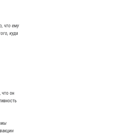
, что ему
ого, куда
 что он
тивность
а мы
 вакцин