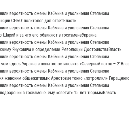
нкции СНБО: политолог дал ответВласть
р Шарий и за что его обвиняют в госизменеУкраина
режиму Януковича и определение Революции ДостоинстваВласть
и чем здесь Украина в попытке остановить «Северный поток – 2″Вла
ния женским общежитиям»: Арестович тонко «потроллил» Геращенк
одозрении в госизмене, ему «светит» 15 лет тюрьмыВласть