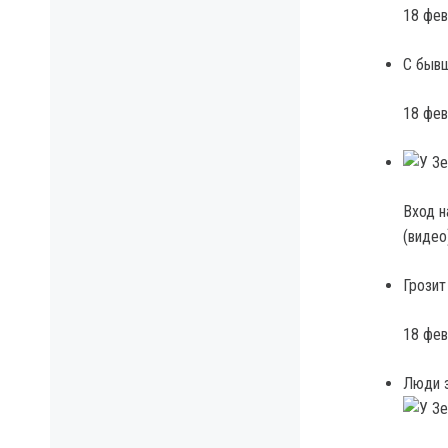
18 фев
С бывш
18 фев
Вход н
(видео
Грозит
18 фев
Люди з