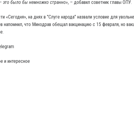
 – это было бы немножко странно»
, – добавил советник главы ОПУ.
и «Сегодня», на днях в "Слуге народа" назвали условие для увольн
ев напомнил, что Минздрав обещал вакцинацию с 15 февраля, но вак
е.
elegram
е и интересное