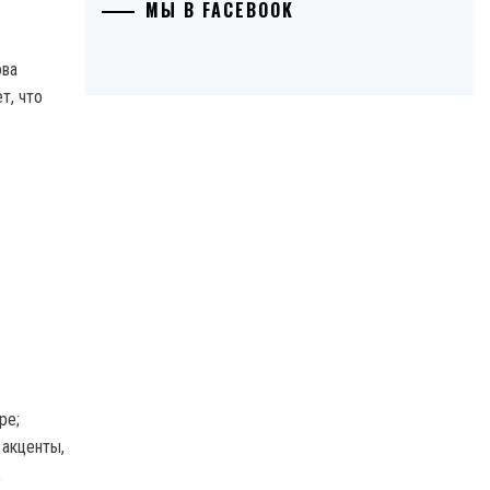
МЫ В FACEBOOK
ова
т, что
ре;
 акценты,
;