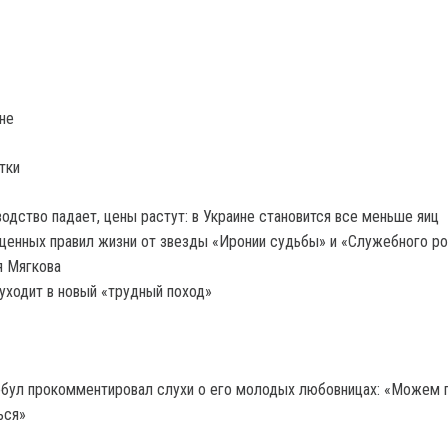
не
тки
одство падает, цены растут: в Украине становится все меньше яиц
ценных правил жизни от звезды «Иронии судьбы» и «Служебного р
я Мягкова
ходит в новый «трудный поход»
бул прокомментировал слухи о его молодых любовницах: «Можем п
ься»