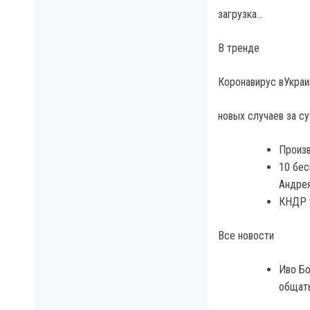
загрузка…
В тренде
Коронавирус вУкраи
новых случаев за су
Произв
10 бес
Андре
КНДР у
Все новости
Иво Бо
общат