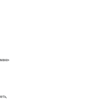
омана»
еть,