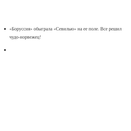
«Боруссия» обыграла «Севилью» на ее поле. Все решил
чудо-норвежец!