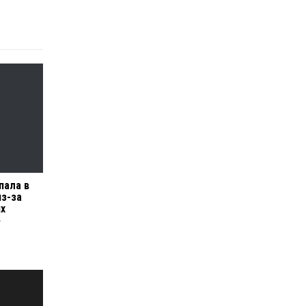
пала в
из-за
ях
»