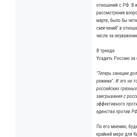
отношений с РФ. В 
рассмотрения вопро
марте, было бы четк
смягчений" в отнош
числе за неуважение
В тренде
Усадить Россию за
"Теперь санкции дол
режима". И это не 
российских грязных
заигрывания с рос
эффективного проти
единства против РФ
По его мнению, буде
крайней мере для К