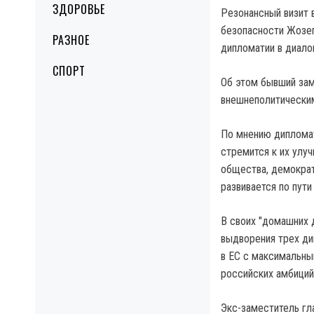
ЗДОРОВЬЕ
Резонансный визит 
безопасности Жозеп
РАЗНОЕ
дипломатии в диало
СПОРТ
Об этом бывший за
внешнеполитическим
По мнению дипломат
стремится к их улу
общества, демократ
развивается по пути
В своих "домашних 
выдворения трех ди
в ЕС с максимальны
российских амбиций
Экс-заместитель гл