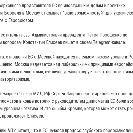
верховного представителя ЕС по иностранным делам и политике
а Борреля в Москву открывает "окно возможностей" для украинск
ге с Евросоюзом.
меститель главы Администрации президента Петра Порошенко по
 вопросам Константин Елисеев пишет в своем Telegram-канале.
а, отношения ЕС с Москвой находятся на самом низком уровне и Ро
чшению. Москва издевается над либеральными принципами европейс
ическими ценностями, публично демонстрирует неготовность к изм
 авторитаризма.
демаршах" глава МИД РФ Сергей Лавров перестарался. Его сообще
пломатов в конце встречи с руководителем дипломатии ЕС были во
м уровнем негатива. И это ошибка Кремля, которая может стать ро
, продолжает Елисеев.
авы АП считает, что в ЕС начался процесс глубокого переосмыслен