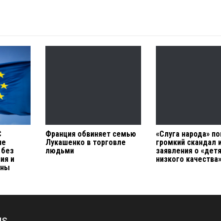
С
Франция обвиняет семью
«Слуга народа» по
не
Лукашенко в торговле
громкий скандал 
 без
людьми
заявления о «дет
ия и
низкого качества
йны
us