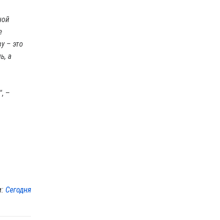
ной
е
у – это
ь, а
"
, –
м:
Сегодня