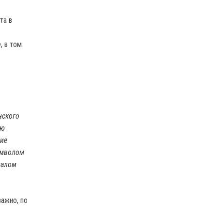
та в
, в том
нского
ию
ние
имволом
налом
важно, по