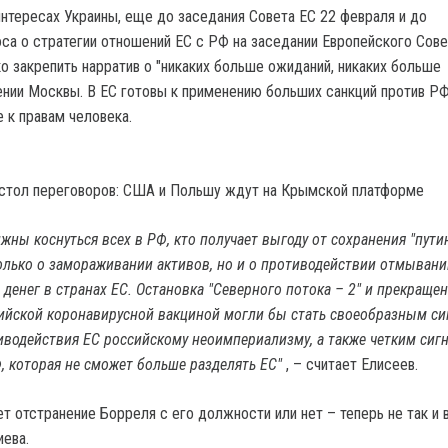
интересах Украины, еще до заседания Совета ЕС 22 февраля и до
са о стратегии отношений ЕС с РФ на заседании Европейского Сове
о закрепить нарратив о "никаких больше ожиданий, никаких больше
ении Москвы. В ЕС готовы к применению больших санкций против РФ
 к правам человека.
 стол переговоров: США и Польшу ждут на Крымской платформе
жны коснуться всех в РФ, кто получает выгоду от сохранения "пути
только о замораживании активов, но и о противодействии отмыван
 денег в странах ЕС. Остановка "Северного потока – 2" и прекраще
сийской коронавирусной вакциной могли бы стать своеобразным с
водействия ЕС российскому неоимпериализму, а также четким сиг
, которая не сможет больше разделять ЕС"
, – считает Елисеев.
т отстранение Борреля с его должности или нет – теперь не так и 
иева.