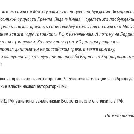
, что его визит в Москву запустил процесс пробуждения Объединен
ссивной сущности Кремля. Задача Киева – сделать это пробуждени
ррель должен признать свою ошибку относительно визита в Москв
вал все эти годы готовность РФ к изменениям. А потому не Боррел
 в плену иллюзий. Во всех институтах ЕС должны разделить
провал дипломатии на российском треке, а также критику,
и заслуженную, которую принял на себя Боррель в Европарламенте
т.
вновь призывает ввести против России новые санкции за гибридную
ские власти назвал авторитарными.
МИД РФ удивлены заявлениями Борреля после его визита в РФ.
По материала