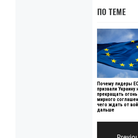
ПО ТЕМЕ
Почему лидеры Е
призвали Украину 
прекращать огонь
мирного соглашен
чего ждать от во
дальше
Навигация
по
Previo