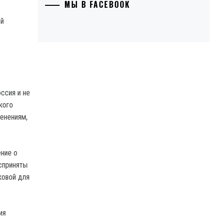
МЫ В FACEBOOK
ой
ссия и не
кого
енениям,
ние о
сприняты
ковой для
ия