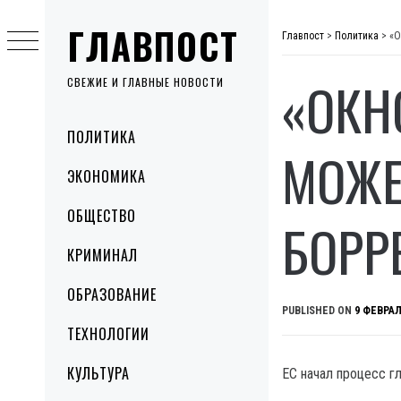
Skip
ГЛАВПОСТ
to
Главпост
>
Политика
>
«О
content
«ОКН
СВЕЖИЕ И ГЛАВНЫЕ НОВОСТИ
Primary
ПОЛИТИКА
Menu
МОЖЕ
ЭКОНОМИКА
ОБЩЕСТВО
БОРР
КРИМИНАЛ
ОБРАЗОВАНИЕ
PUBLISHED ON
9 ФЕВРАЛ
ТЕХНОЛОГИИ
КУЛЬТУРА
ЕС начал процесс г