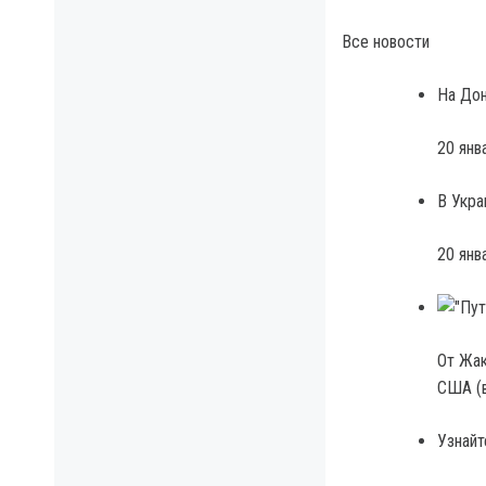
Все новости
На Дон
20 янв
В Укра
20 янв
От Жак
США (
Узнайт