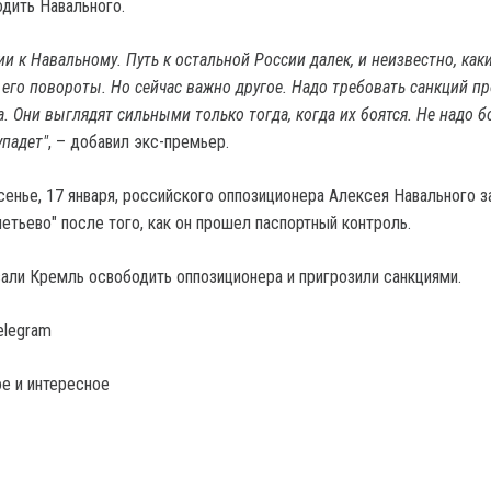
дить Навального.
и к Навальному. Путь к остальной России далек, и неизвестно, как
его повороты. Но сейчас важно другое. Надо требовать санкций п
. Они выглядят сильными только тогда, когда их боятся. Не надо б
упадет"
, – добавил экс-премьер.
сенье, 17 января, российского оппозиционера Алексея Навального 
етьево" после того, как он прошел паспортный контроль.
али Кремль освободить оппозиционера и пригрозили санкциями.
elegram
е и интересное