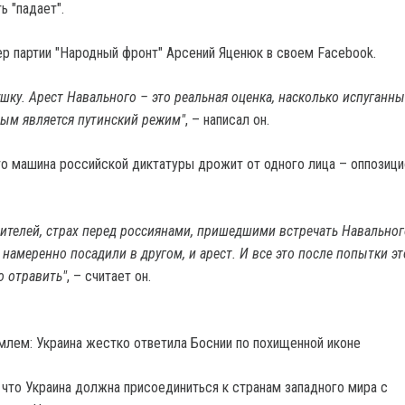
ь "падает".
ер партии "Народный фронт" Арсений Яценюк в своем Facebook.
шку. Арест Навального – это реальная оценка, насколько испуганны
ым является путинский режим"
, – написал он.
то машина российской диктатуры дрожит от одного лица – оппозиц
ителей, страх перед россиянами, пришедшими встречать Навальног
 намеренно посадили в другом, и арест. И все это после попытки э
о отравить"
, – считает он.
млем: Украина жестко ответила Боснии по похищенной иконе
 что Украина должна присоединиться к странам западного мира с