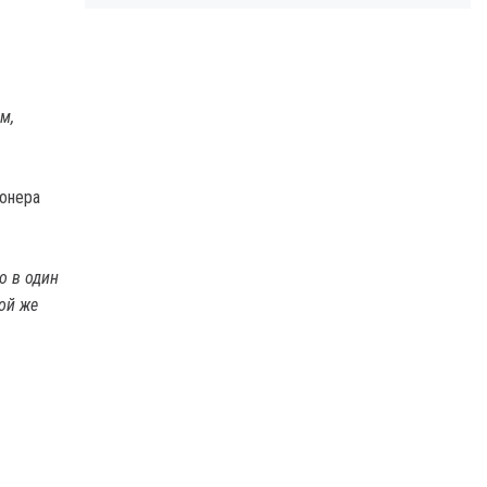
м,
ионера
о в один
той же