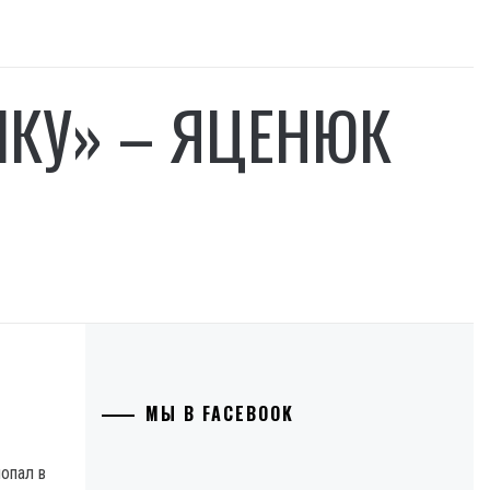
ШКУ» – ЯЦЕНЮК
МЫ В FACEBOOK
опал в