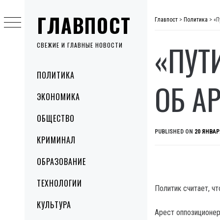
Skip
ГЛАВПОСТ
to
Главпост
>
Политика
>
«П
content
«ПУТ
СВЕЖИЕ И ГЛАВНЫЕ НОВОСТИ
Primary
ПОЛИТИКА
Menu
ОБ А
ЭКОНОМИКА
ОБЩЕСТВО
PUBLISHED ON
20 ЯНВАР
КРИМИНАЛ
ОБРАЗОВАНИЕ
ТЕХНОЛОГИИ
Политик считает, ч
КУЛЬТУРА
Арест оппозиционер