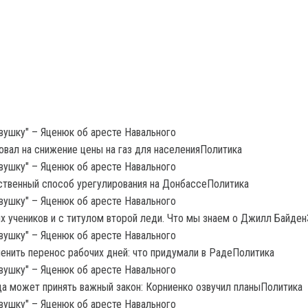
овал на снижение цены на газ для населенияПолитика
ственный способ урегулирования на ДонбассеПолитика
 учеников и с титулом второй леди. Что мы знаем о Джилл Байде
менить перенос рабочих дней: что придумали в РадеПолитика
а может принять важный закон: Корниенко озвучил планыПолитика