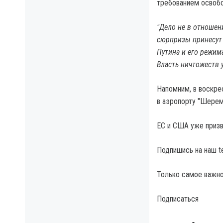
требованием освобо
"Дело не в отношени
сюрпризы принесут 
Путина и его режима
Власть ничтожеств 
Напомним, в воскре
в аэропорту "Шерем
ЕС и США уже призв
Подпишись на наш t
Только самое важно
Подписаться