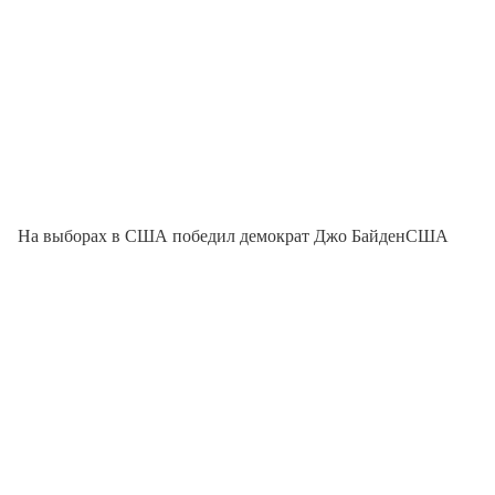
На выборах в США победил демократ Джо БайденСША