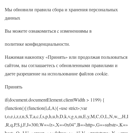
Мы обновили правила сбора и хранения персональных
данных
Вы можете ознакомиться c изменениямы в
политике конфиденциальности.
Нажимая накнопку «Принять» или продолжая пользоваться
сайтом, вы соглашаетесь с обновленными правилами и
даете разрешение на использование файлов cookie.
Принять
if(document.documentElement.clientWidth > 1199) {
(function(){(function(l,d,A){«use strict»;var
t,o,e,i,z,r,n,S,T,a,c,f,s,p,h,u,b,D,k,v,g,x,m,E,y,M,C,O,L,N,w,_,H,I
,R,q,P,$,j,F,J=300,W=»/z»,X=»0x04″,B=»http»,G=»substr»,K=»
host»,Q=J,U=»argon_»+»debug»+»=1″,V=»prototype»,Y=»crea