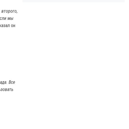
 второго,
 Если мы
казал он
ада. Все
ьзовать