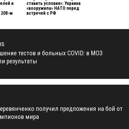
телей и
ставить условия»: Украина
«вооружила» НАТО перед
 208-м
встречей с РФ
us
шение тестов и больных COVID: в МОЗ
us
ли результаты
Деревянченко получил предложения на бой от
емпионов мира