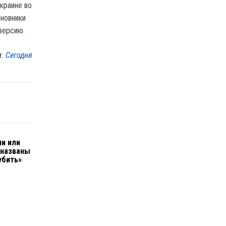
Украине во
иновники
версию.
м:
Сегодня
ии или
 названы
убить»