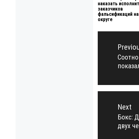
наказать исполни
заказчиков
фальсификаций на
округе
Навигация
по
Previo
записям
Соотно
Previo
показа
post:
Next
Бокс: 
Next
двух ч
post: