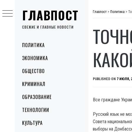
Skip
ГЛАВПОСТ
to
Главпост
>
Политика
>
То
content
ТОЧН
СВЕЖИЕ И ГЛАВНЫЕ НОВОСТИ
Primary
ПОЛИТИКА
Menu
КАКО
ЭКОНОМИКА
ОБЩЕСТВО
PUBLISHED ON
7 ИЮЛЯ, 
КРИМИНАЛ
ОБРАЗОВАНИЕ
Все граждане Украи
ТЕХНОЛОГИИ
Русский язык не мо
Совета национально
КУЛЬТУРА
выборы на Донбасс