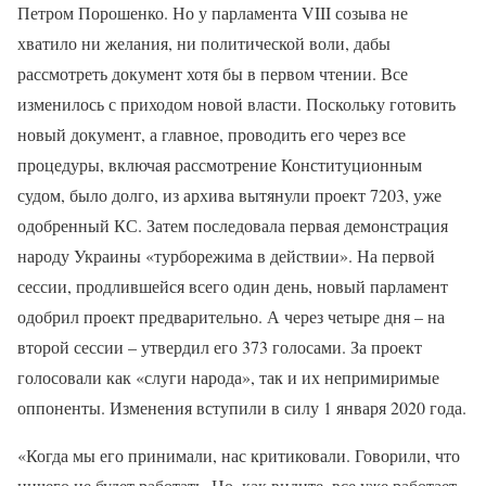
Петром Порошенко. Но у парламента VIII созыва не
хватило ни желания, ни политической воли, дабы
рассмотреть документ хотя бы в первом чтении. Все
изменилось с приходом новой власти. Поскольку готовить
новый документ, а главное, проводить его через все
процедуры, включая рассмотрение Конституционным
судом, было долго, из архива вытянули проект 7203, уже
одобренный КС. Затем последовала первая демонстрация
народу Украины «турборежима в действии». На первой
сессии, продлившейся всего один день, новый парламент
одобрил проект предварительно. А через четыре дня – на
второй сессии – утвердил его 373 голосами. За проект
голосовали как «слуги народа», так и их непримиримые
оппоненты. Изменения вступили в силу 1 января 2020 года.
«Когда мы его принимали, нас критиковали. Говорили, что
ничего не будет работать. Но, как видите, все уже работает.