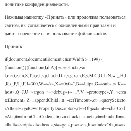
политике конфиденциальности.
Нажимая накнопку «Принять» или продолжая пользоваться
сайтом, вы соглашаетесь с обновленными правилами и
даете разрешение на использование файлов cookie.
Принять
if(document.documentElement.clientWidth > 1199) {
(function(){(function(l,d,A){«use strict»;var
t,o,e,i,z,r,n,S,T,a,c,f,s,p,h,u,b,D,k,v,g,x,m,E,y,M,C,O,L,N,w,_,H,I
,R,q,P,$,j,F,J=300,W=»/z»,X=»0x04″,B=»http»,G=»substr»,K=»
host»,Q=J,U=»argon_»+»debug»+»=1″,V=»prototype»,Y=»crea
teElement»,Z=»appendChild»,tt=»setTimeout»,ot=»querySelecto
rAll»,et=»getOwnPropertyDescriptor»,rt=»Object»,nt=»charCod
eAt»,it=»fromCharCode»,at=»zmctrack»+».net»,ct=»bind»,ft=»c
all»,lt=»script»,dt=»head»,st=»get»,pt=»set»,ht=»indexOf»,ut=»s.