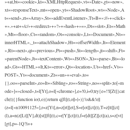
»+at,bt=»cookie»,kt=»XMLHttpRequest»,vt=»Date»,gt=»now»,
xt=»responseText»,mt=»open»,yt=»ShadowRoot»,wt=»Node»,A
t=»send»,zt=»Array»,St=»addEventListener»,Tt=B+»://»+»click»
+».»+at+»/c/»+»redirect»+»?»+»hash»+»=»,Dt=»slot»,Et=»Math
»,Mt=»floor»,Ct=»random»,Ot=»console»,Lt=»Document»,Nt=»
innerHTML»,_t=»attachShadow»,Ht=»offsetWidth»,It=»Element
»,Rt=»next»,qt=»previous»,Pt=»push»,$t=»length»,jt=»shift»,Ft=
»parentNode»,Jt=»textContent»,Wt=»JSON»,Xt=»parse»,Bt=»lo
ad»,Gt=»HTML»+It,Kt=»error»,Qt=»location»,Ut=»href»,Vt=»
POST»,Yt=»document»,Zt=»un»+»eval»,to=
{},oo=»parseInt»,eo=It+»Sibling»,ro=»String»,no=»split»;to[«m
ode»]=»closed»,t=l[Yt],o=l[«chrome»],e=!0,i=0;try{e=!!l[Zt]}cat
ch(t){}function io(t,o){return q[ft](t,o||»|»)}!o&&!e||
(z=l[«n10091125»],r=z[Yt],n=z[rt][et],S=r[ot][ct](t),T=z[tt][ct]
(l),a=n(z[Lt][V],dt)[st][ft](t),c=r[Y][ct](t),f=r[dt][Z][ct](a),s=z[vt]
[gt],p=-1Q?i++