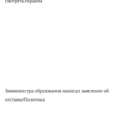
смотретьУкраина
Замминистра образования написал заявление об
отставкеПолитика