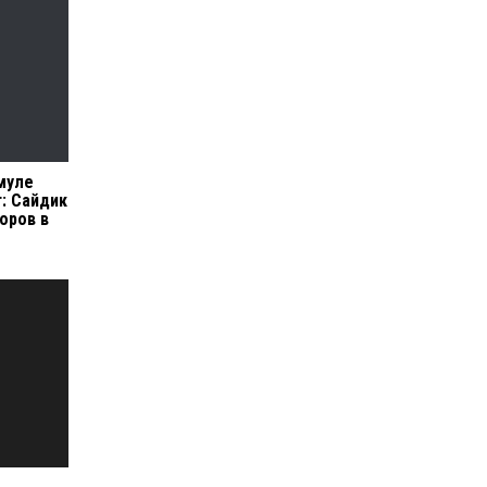
муле
: Сайдик
оров в