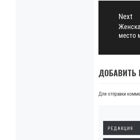
Next
Женска
Next
место 
post:
ДОБАВИТЬ
Для отправки комм
РЕДАКЦИЯ