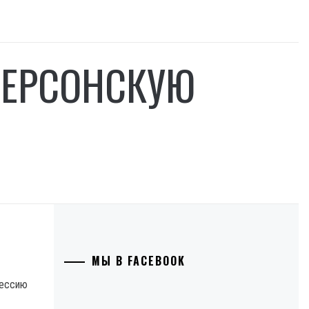
ХЕРСОНСКУЮ
МЫ В FACEBOOK
цессию