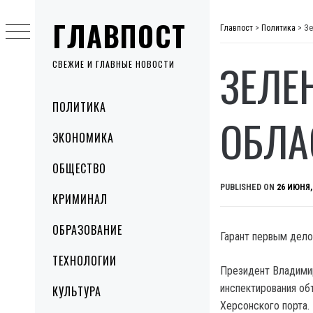
Skip
ГЛАВПОСТ
to
Главпост
>
Политика
>
Зе
content
ЗЕЛЕ
СВЕЖИЕ И ГЛАВНЫЕ НОВОСТИ
Primary
ПОЛИТИКА
Menu
ОБЛА
ЭКОНОМИКА
ОБЩЕСТВО
PUBLISHED ON
26 ИЮНЯ,
КРИМИНАЛ
ОБРАЗОВАНИЕ
Гарант первым дело
ТЕХНОЛОГИИ
Президент Владимир
инспектирования об
КУЛЬТУРА
Херсонского порта.