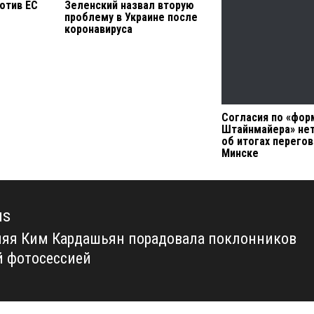
отив ЕС
Зеленский назвал вторую
проблему в Украине после
коронавируса
Согласия по «фор
Штайнмайера» нет
об итогах перегов
Минске
us
няя Ким Кардашьян порадовала поклонников
us
й фотосессией