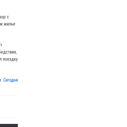
вор с
ии жилье
от
бедствия,
л поездку
м:
Сегодня