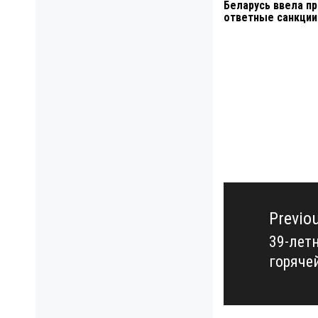
Беларусь ввела пр
ответные санкции
Навигация
по
Previo
записям
39-лет
Previo
горяче
post: