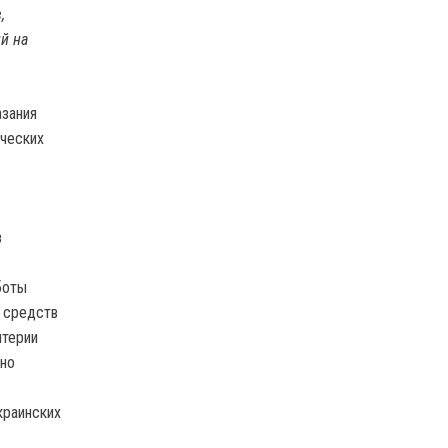
,
й на
азания
ических
в
боты
 средств
итерии
нно
краинских