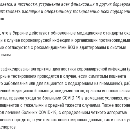
яется, в частности, устранение всех финансовых и других барьеров
ятствовать изоляции и оперативному тестированию всех подозрени
он.
, что в Украине действуют обновленные медицинские стандарты ок
 в случае коронавирусной инфекции и организации противоэпидем
ые согласуются с рекомендациями ВОЗ и адаптированы к системе
раины.
зафиксированы алгоритмы диагностики коронавирусной инфекции (
орные тестирования проводятся в случае, если симптомы пациента
го заболевания или для пациентов с подозрением на пневмонию), ра
енной медицинской помощи, эпидемиологов, правила использования
иты, правила ухода за больными СОVID-19 в домашних условиях, кр
 пациентов с тяжелыми и средней тяжести случаями. Также постоя
ол лечения больных СОVID-19, с определением четкого алгоритма
венных средств, с учетом как новых мировых данных, так и опыта у
кспертов.