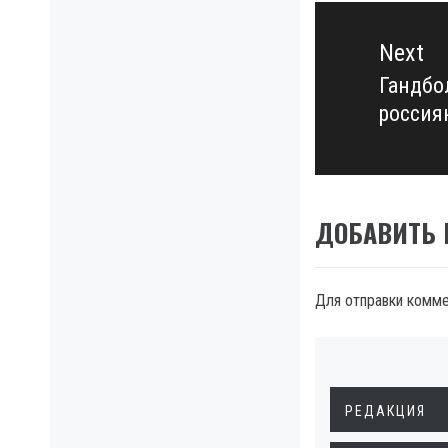
Next
Гандбол
Next
россия
post:
ДОБАВИТЬ
Для отправки комм
РЕДАКЦИЯ