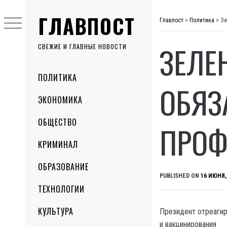
Skip
ГЛАВПОСТ
to
Главпост
>
Политика
>
Зе
content
ЗЕЛЕ
СВЕЖИЕ И ГЛАВНЫЕ НОВОСТИ
Primary
ПОЛИТИКА
Menu
ОБЯЗ
ЭКОНОМИКА
ОБЩЕСТВО
ПРОФ
КРИМИНАЛ
ОБРАЗОВАНИЕ
PUBLISHED ON
16 ИЮНЯ,
ТЕХНОЛОГИИ
КУЛЬТУРА
Президент отреагир
и вакцинирования