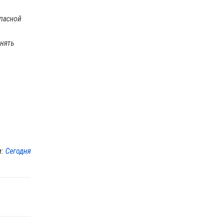
опасной
нять
м:
Сегодня