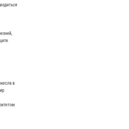
оводиться
езней,
ащите
внесла в
мир
ритетом