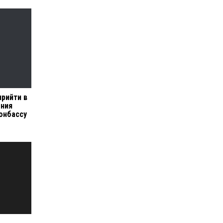
прийти в
ения
онбассу