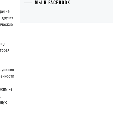
МЫ В FACEBOOK
дан не
ю других
ические
под
оторая
арушения
венности
осим не
,
ичную