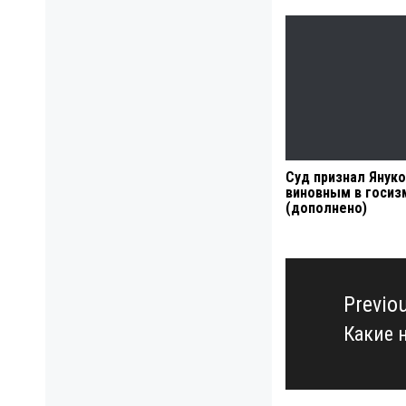
Суд признал Янук
виновным в госиз
(дополнено)
Навигация
по
Previo
записям
Какие 
Previo
post: