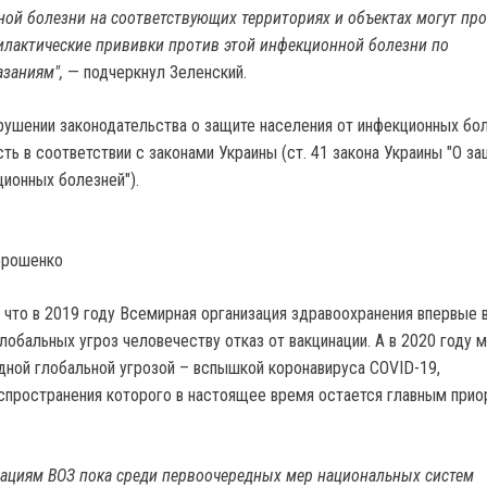
ой болезни на соответствующих территориях и объектах могут пр
лактические прививки против этой инфекционной болезни по
азаниям",
— подчеркнул Зеленский.
арушении законодательства о защите населения от инфекционных бол
ть в соответствии с законами Украины (ст. 41 закона Украины "О з
ционных болезней").
орошенко
 что в 2019 году Всемирная организация здравоохранения впервые 
лобальных угроз человечеству отказ от вакцинации. А в 2020 году 
дной глобальной угрозой – вспышкой коронавируса СОVID-19,
пространения которого в настоящее время остается главным прио
дациям ВОЗ пока среди первоочередных мер национальных систем