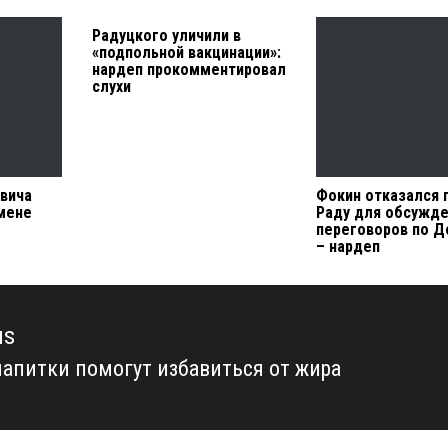
Радуцкого уличили в
«подпольной вакцинации»:
нардеп прокомментировал
слухи
овича
Фокин отказался 
мене
Раду для обсужд
переговоров по Д
– нардеп
us
напитки помогут избавиться от жира
us