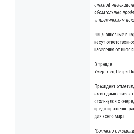
опасной инфекционн
обязательные профи
эпидемическим пок
Лица, виновные в н
несут ответственнос
населения от инфек
В тренде
Умер отец Петра П
Президент отметил,
ежегодный список г
столкнулся с очере
предотвращение рас
для всего мира.
"Согласно рекомен