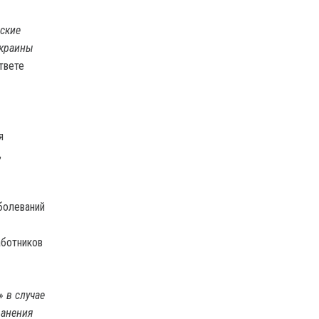
ские
Украины
твете
я
,
болеваний
аботников
 в случае
ранения