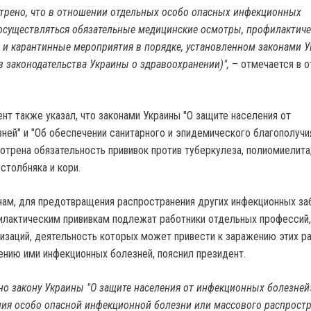
трено, что в отношении отдельных особо опасных инфекционных
осуществляться обязательные медицинские осмотры, профилактиче
 и карантинные мероприятия в порядке, установленном законами 
ов законодательства Украины о здравоохранении)",
– отмечается в о
нт также указал, что законами Украины "О защите населения от
ней" и "Об обеспечении санитарного и эпидемического благополучи
отрена обязательность прививок против туберкулеза, полиомиелита
столбняка и кори.
нам, для предотвращения распространения других инфекционных за
лактическим прививкам подлежат работники отдельных профессий,
низаций, деятельность которых может привести к заражению этих р
нению ими инфекционных болезней, пояснил президент.
сно закону Украины "О защите населения от инфекционных болезней»
ия особо опасной инфекционной болезни или массового распрост