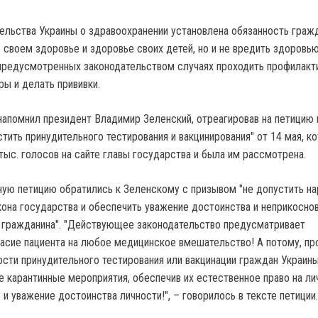
ельства Украины о здравоохранении установлена обязанность граж
о своем здоровье и здоровье своих детей, но и не вредить здоровь
 предусмотренных законодательством случаях проходить профилакт
ы и делать прививки.
напомнил президент Владимир Зеленский, отреагировав на петицию 
тить принудительного тестирования и вакцинирования" от 14 мая, к
тыс. голосов на сайте главы государства и была им рассмотрена.
ю петицию обратились к Зеленскому с призывом "не допустить н
акона государства и обеспечить уважение достоинства и неприкосно
 гражданина". "Действующее законодательство предусматривает
асие пациента на любое медицинское вмешательство! А потому, пр
сти принудительного тестирования или вакцинации граждан Украины
ые карантинные мероприятия, обеспечив их естественное право на л
и уважение достоинства личности!", – говорилось в тексте петиции.