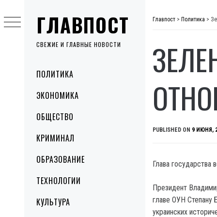
Skip
ГЛАВПОСТ
to
Главпост
>
Политика
>
Зе
content
ЗЕЛЕ
СВЕЖИЕ И ГЛАВНЫЕ НОВОСТИ
Primary
ПОЛИТИКА
Menu
ОТНО
ЭКОНОМИКА
ОБЩЕСТВО
PUBLISHED ON
9 ИЮНЯ, 
КРИМИНАЛ
ОБРАЗОВАНИЕ
Глава государства 
ТЕХНОЛОГИИ
Президент Владимир
главе ОУН Степану 
КУЛЬТУРА
украинских историч