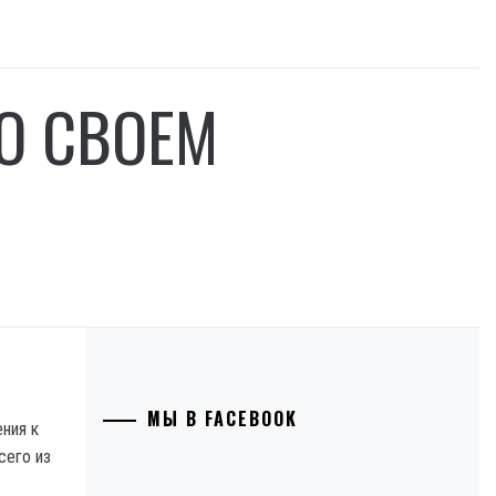
О СВОЕМ
МЫ В FACEBOOK
ния к
сего из