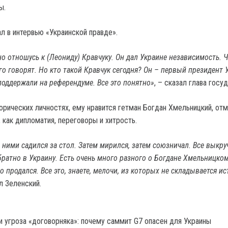
ы.
л в интервью «Украинской правде».
но отношусь к (Леониду) Кравчуку. Он дал Украине независимость. 
го говорят. Но кто такой Кравчук сегодня? Он – первый президент 
поддержали на референдуме. Все это понятно»
, – сказал глава госу
орических личностях, ему нравится гетман Богдан Хмельницкий, отм
, как дипломатия, переговоры и хитрость.
 ними садился за стол. Затем мирился, затем союзничал. Все выкру
братно в Украину. Есть очень много разного о Богдане Хмельницком
о продался. Все это, знаете, мелочи, из которых не складывается и
л Зеленский.
и угроза «договорняка»: почему саммит G7 опасен для Украины