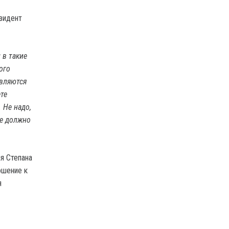
езидент
 в такие
ого
являются
ете
 Не надо,
ые должно
я Степана
ошение к
я