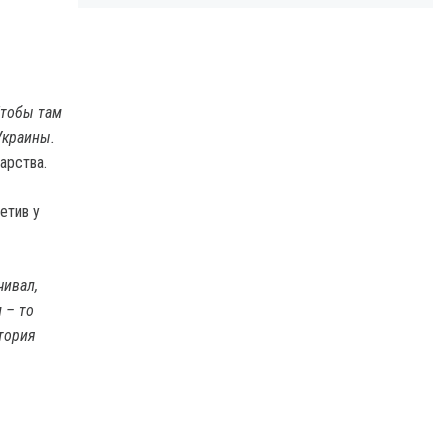
Чтобы там
Украины.
дарства.
етив у
чивал,
 – то
стория