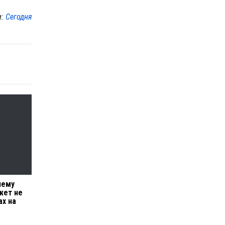
м:
Сегодня
чему
жет не
ах на