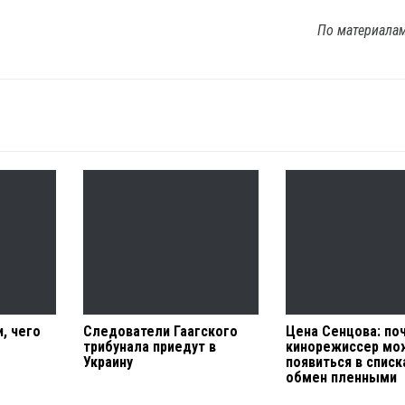
По материала
, чего
Следователи Гаагского
Цена Сенцова: по
трибунала приедут в
кинорежиссер мо
Украину
появиться в списк
обмен пленными