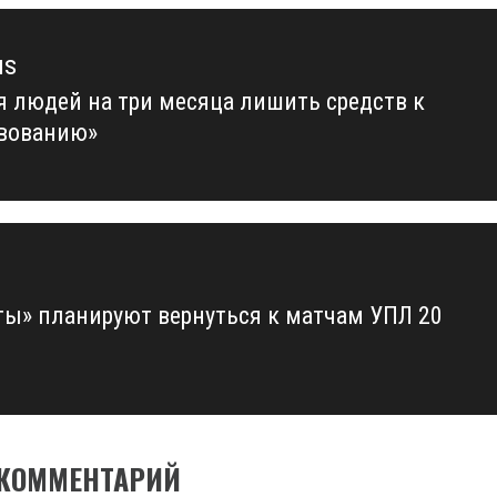
us
я людей на три месяца лишить средств к
us
вованию»
ты» планируют вернуться к матчам УПЛ 20
 КОММЕНТАРИЙ