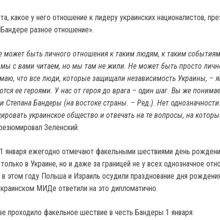
та, какое у него отношение к лидеру украинских националистов, пр
у Бандере разное отношение».
не может быть личного отношения к таким людям, к таким событиям
 мы с вами читаем, но мы там не жили. Не может быть просто личн
умаю, что все люди, которые защищали независимость Украины, – 
тся ее героями. У нас от героя до врага – один шаг. Вы же понима
 Степана Бандеры (на востоке страны. – Ред.). Нет однозначности.
цировать украинское общество и отвечать на те вопросы, на котор
 резюмировал Зеленский.
 1 января ежегодно отмечают факельными шествиями день рождени
только в Украине, но и даже за границей не у всех однозначное отн
р, в этом году Польша и Израиль осудили празднование дня рождени
украинском МИДе ответили на это дипломатично.
еве проходило факельное шествие в честь Бандеры 1 января: