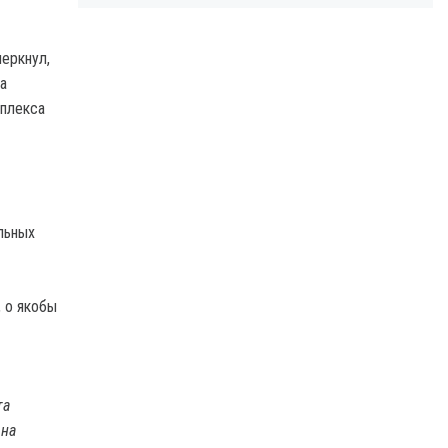
черкнул,
а
мплекса
льных
, о якобы
та
 на