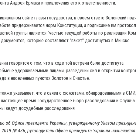
ента Андрея Ермака и привлечения его к ответственности.
ициальном сайте главы государства, в своем ответе Зеленский под
работе придерживается норм Конституции, а подписание им протокол
актной группы является "частью текущей работы по реализации Ко
х документов, которые составляют "пакет" достигнутых в Минске
ении говорится о том, что в ходе той встречи была достигнута
обмене удерживаемыми лицами, разведении сил и открытии контро
зда в населенных пунктах Золотое и Счастье.
 также указывает, что в связи с сюжетами, обнародованными в СМИ
в настоящее время Государственное бюро расследований и Служба
ны ведут досудебные расследования.
ю об Офисе президента Украины, утвержденному Указом президен
 2019 № 436, руководитель Офиса президента Украины назначается