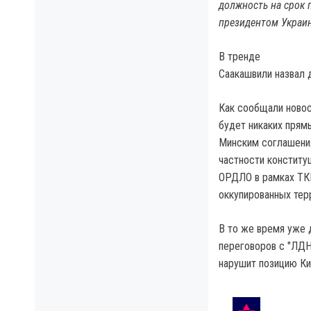
должность на срок 
президентом Украи
В тренде
Саакашвили назвал 
Как сообщали новост
будет никаких прямы
Минским соглашения
частности конститу
ОРДЛО в рамках ТКГ
оккупированных терр
В то же время уже 
переговоров с "ЛДН
нарушит позицию Ки