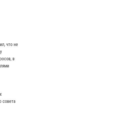
л, что не
у
росов, в
елями
х
о совета