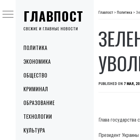
Skip
ГЛАВПОСТ
to
Главпост
>
Политика
>
Зе
content
ЗЕЛЕ
СВЕЖИЕ И ГЛАВНЫЕ НОВОСТИ
Primary
ПОЛИТИКА
Menu
УВОЛ
ЭКОНОМИКА
ОБЩЕСТВО
PUBLISHED ON
7 МАЯ, 20
КРИМИНАЛ
ОБРАЗОВАНИЕ
ТЕХНОЛОГИИ
Глава государства 
КУЛЬТУРА
Президент Украины 