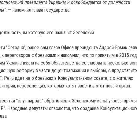
полномочий президента Украины и освобождается от должности
ны",
— напомнил глава государства.
должность, на которую его назначит Зеленский
и "Сегодня", ранее сам глава Офиса президента Андрей Ермак заяви
х переговоров с боевиками и напомнил, что по принятым в 2015 год
м Украина взяла на себя обязательства согласовать несколько воп
ционную реформу в части децентрализации и выборы, с представит
. Речь идет не о боевиках в Консультативном совете, а о жителях
иторий, переселенцах, которых хотят ввести в этот новый орган.
десятки "слуг народа" обратились к Зеленскому из-за угрозы прямы
Р". Народные депутаты опасаются, что создание Консультационног
ева.