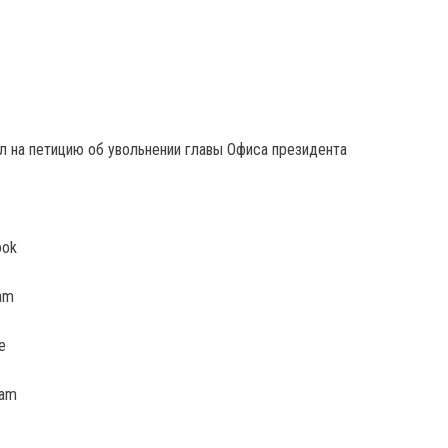
ook
am
e
ram