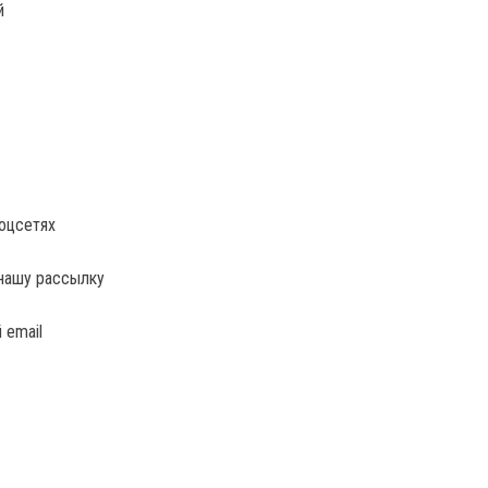
й
соцсетях
нашу рассылку
 email