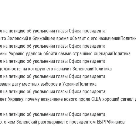
 что Зеленский в ближайшее время объявит о его назначенииПолити
мии: Украине удалось обойти самые страшные сценарииПолитика
должность, на которую его назначит ЗеленскийПолитика
азвали дату местных выборов в УкраинеПолитика
нает Украину: почему назначение нового посла США хороший сигнал 
о: о чем Зеленский разговаривал с президентом ЕБРРФинансы