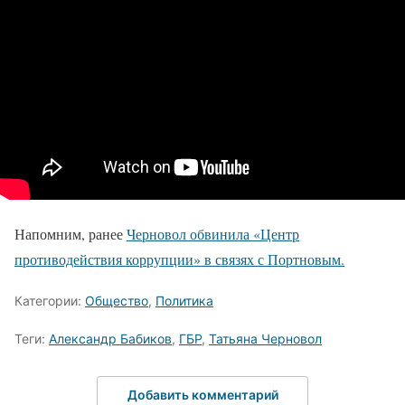
Напомним, ранее
Черновол обвинила «Центр
противодействия коррупции» в связях с Портновым.
Категории:
Общество
,
Политика
Теги:
Александр Бабиков
,
ГБР
,
Татьяна Черновол
Добавить комментарий