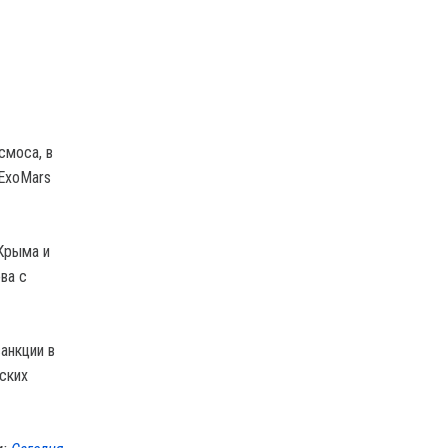
смоса, в
 ExoMars
Крыма и
ва с
анкции в
ских