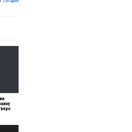
м:
Сегодня
ии
раину
тверо