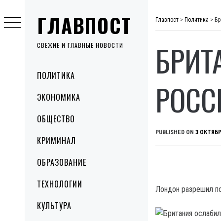
Skip
ГЛАВПОСТ
to
Главпост
>
Политика
>
Бр
content
БРИТ
СВЕЖИЕ И ГЛАВНЫЕ НОВОСТИ
Primary
ПОЛИТИКА
Menu
РОСС
ЭКОНОМИКА
ОБЩЕСТВО
PUBLISHED ON
3 ОКТЯБР
КРИМИНАЛ
ОБРАЗОВАНИЕ
ТЕХНОЛОГИИ
Лондон разрешил по
КУЛЬТУРА