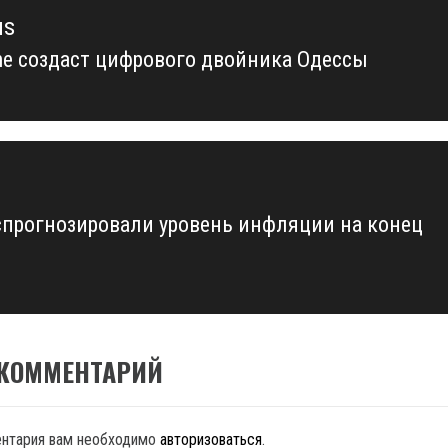
us
ne создаст цифрового двойника Одессы
us
спрогнозировали уровень инфляции на конец
 КОММЕНТАРИЙ
ентария вам необходимо
авторизоваться
.