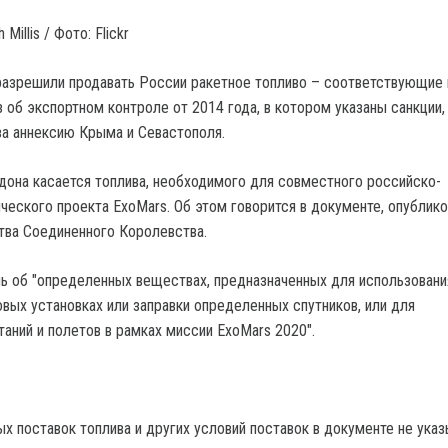
illis / Фото: Flickr
разрешили продавать России ракетное топливо – соответствующие 
 об экспортном контроле от 2014 года, в котором указаны санкции,
а аннексию Крыма и Севастополя.
она касается топлива, необходимого для совместного российско-
ческого проекта ExoMars. Об этом говорится в документе, опублик
ства Соединенного Королевства.
чь об "определенных веществах, предназначенных для использовани
вых установках или заправки определенных спутников, или для
аний и полетов в рамках миссии ExoMars 2020".
 поставок топлива и других условий поставок в документе не указ