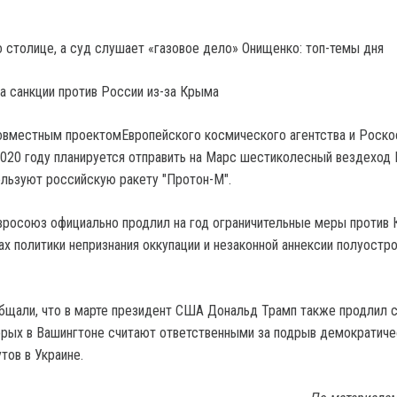
о столице, а суд слушает «газовое дело» Онищенко: топ-темы дня
овместным проектомЕвропейского космического агентства и Роско
2020 году планируется отправить на Марс шестиколесный вездеход
пользуют российскую ракету "Протон-М".
вросоюз официально продлил на год ограничительные меры против 
х политики непризнания оккупации и незаконной аннексии полуостро
бщали, что в марте президент США Дональд Трамп также продлил с
орых в Вашингтоне считают ответственными за подрыв демократиче
тов в Украине.