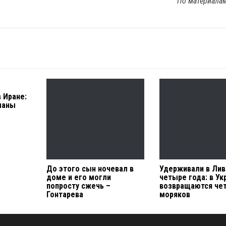
По материала
 Иране:
ланы
До этого сын ночевал в
Удерживали в Лив
доме и его могли
четыре года: в Ук
попросту сжечь –
возвращаются че
Гонтарева
моряков