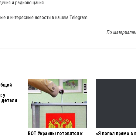
дения и радиовещания.
ые и интересные новости в нашем Telegram
По материала
общий
я
: у
 детали
ВОТ Украины готовятся к
«Я попал прямо в