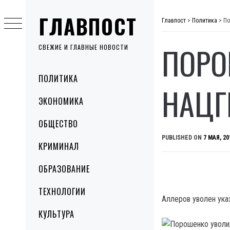
Skip
ГЛАВПОСТ
to
Главпост
>
Политика
>
По
content
ПОРО
СВЕЖИЕ И ГЛАВНЫЕ НОВОСТИ
Primary
ПОЛИТИКА
Menu
НАЦГ
ЭКОНОМИКА
ОБЩЕСТВО
PUBLISHED ON
7 МАЯ, 20
КРИМИНАЛ
ОБРАЗОВАНИЕ
ТЕХНОЛОГИИ
Аллеров уволен ука
КУЛЬТУРА