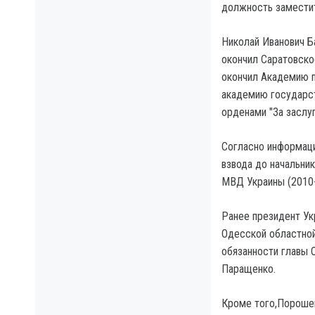
должность замести
Николай Иванович Б
окончил Саратовско
окончил Академию п
академию государст
орденами "За заслуг
Согласно информаци
взвода до начальни
МВД Украины (2010-
Ранее президент У
Одесской областно
обязанности главы 
Паращенко.
Кроме того,Порошен