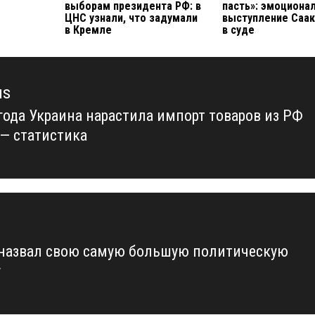
выборам президента РФ: в
пасть»: эмоциона
ЦНС узнали, что задумали
выступление Саа
в Кремле
в суде
us
 года Украина нарастила импорт товаров из РФ
us
 — статистика
назвал свою самую большую политическую
у