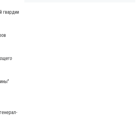
й гвардии
ров
ующего
аины"
генерал-