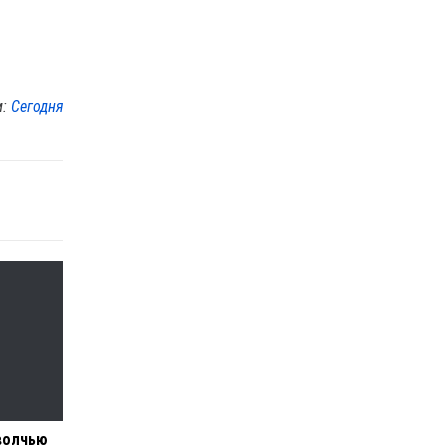
м:
Сегодня
 волчью