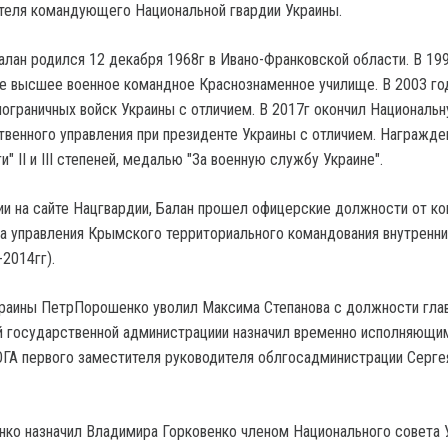
теля командующего Национальной гвардии Украины.
алан родился 12 декабря 1968г в Ивано-Франковской области. В 19
е высшее военное командное Краснознаменное училище. В 2003 го
ограничных войск Украины с отличием. В 2017г окончил Националь
венного управления при президенте Украины с отличием. Награжде
и" II и III степеней, медалью "За военную службу Украине".
и на сайте Нацгвардии, Балан прошел офицерские должности от к
ка управления Крымского территориального командования внутренни
2014гг).
краины ПетрПорошенко уволил Максима Степанова с должности гла
й государственной администрациии назначил временно исполняющи
ОГА первого заместителя руководителя облгосадминистрации Серге
ко назначил Владимира Горковенко членом Национального совета 