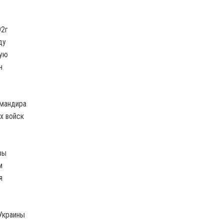
92г
ду
ную
н
омандира
х войск
вы
м
я
Украины