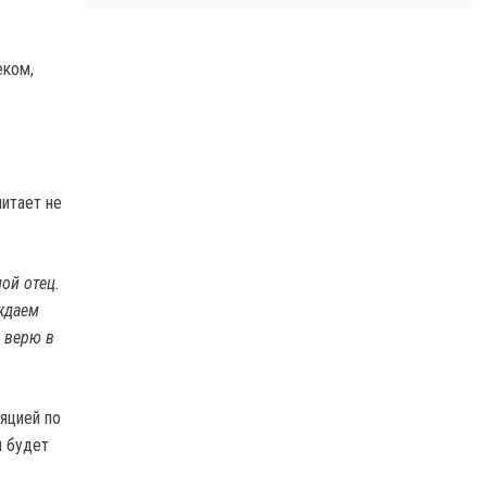
еком,
читает не
ой отец.
уждаем
я верю в
ляцией по
я будет