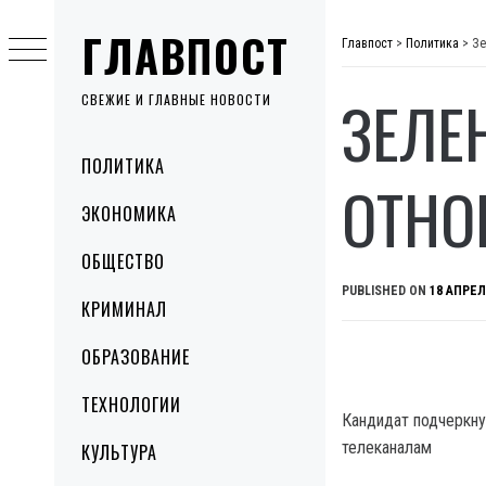
Skip
ГЛАВПОСТ
to
Главпост
>
Политика
>
Зе
content
ЗЕЛЕ
СВЕЖИЕ И ГЛАВНЫЕ НОВОСТИ
Primary
ПОЛИТИКА
Menu
ОТНО
ЭКОНОМИКА
ОБЩЕСТВО
PUBLISHED ON
18 АПРЕЛ
КРИМИНАЛ
ОБРАЗОВАНИЕ
ТЕХНОЛОГИИ
Кандидат подчеркну
телеканалам
КУЛЬТУРА