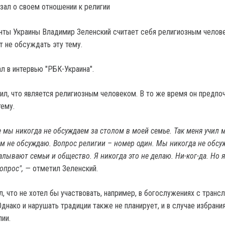
нты Украины Владимир Зеленский считает себя религиозным челов
т не обсуждать эту тему.
л в интервью "РБК-Украина".
вил, что является религиозным человеком. В то же время он предпо
ему.
 мы никогда не обсуждаем за столом в моей семье. Так меня учил м
кем не обсуждаю. Вопрос религии – номер один. Мы никогда не обс
алывают семьи и общество. Я никогда это не делаю. Ни-ког-да. Но 
вопрос", —
отметил Зеленский.
, что не хотел бы участвовать, например, в богослужениях с транс
днако и нарушать традиции также не планирует, и в случае избрани
лии.