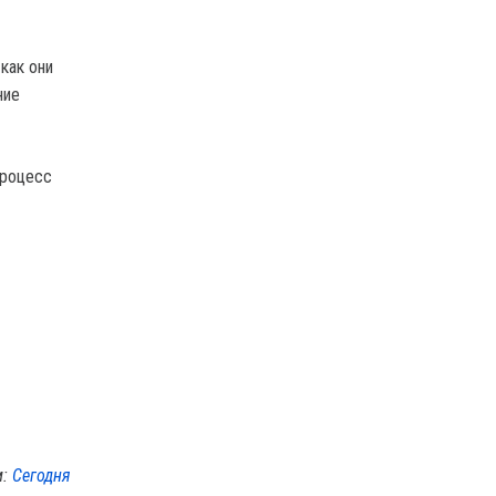
как они
ние
процесс
м:
Сегодня