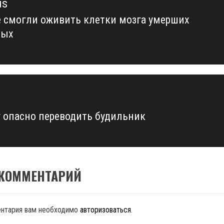
us
 смогли оживить клетки мозга умерших
us
ных
 опасно переводить будильник
 КОММЕНТАРИЙ
ентария вам необходимо
авторизоваться
.