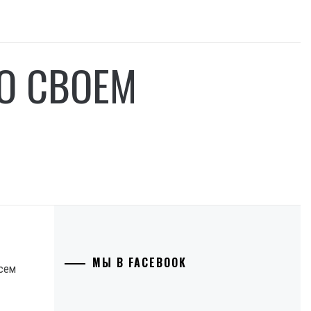
О СВОЕМ
МЫ В FACEBOOK
всем