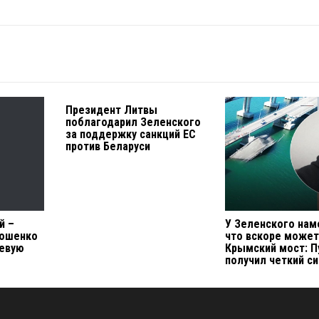
Президент Литвы
поблагодарил Зеленского
за поддержку санкций ЕС
против Беларуси
й –
У Зеленского нам
рошенко
что вскоре може
чевую
Крымский мост: П
получил четкий с