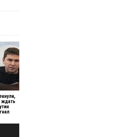
екнули,
т ждать
утин
игнал