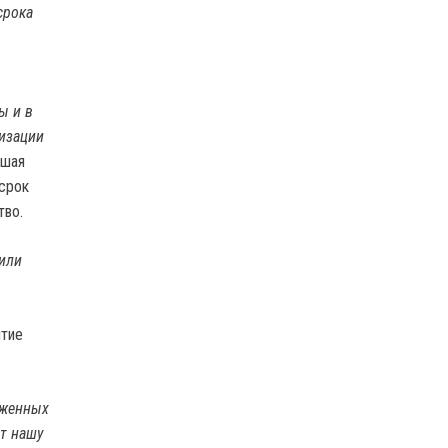
срока
ы и в
низации
ьшая
 срок
тво.
дили
ятие
уженных
т нашу