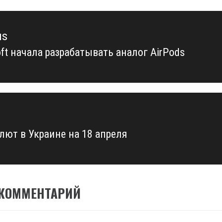
us
ft начала разрабатывать аналог AirPods
us
алют в Украине на 18 апреля
 КОММЕНТАРИЙ