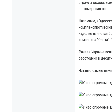
страну к полномасш
резюмировал он.
Напомним, вОдесск
комплекспротивокор
изделие является б
комплекса "Ольха". 
Ранеев Украине исп
расстоянии в десят
Читайте самые важн