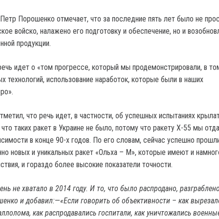
Петр Порошенко отмечает, что за последние пять лет было не про
кое войско, налажено его подготовку и обеспечение, но и возобнов
нной продукции.
 речь идет о «том прогрессе, который мы продемонстрировали, в то
ых технологий, использование наработок, которые были в наших
ро».
тметил, что речь идет, в частности, об успешных испытаниях крыла
 что таких ракет в Украине не было, потому что ракету Х-55 мы отд
исимости в конце 90-х годов. По его словам, сейчас успешно прошл
но новых и уникальных ракет «Ольха – М», которые имеют и намног
ствия, и гораздо более высокие показатели точности.
чень не хватало в 2014 году. И то, что было распродано, разграблено
шенко и добавил:
—
«Если говорить об объективности – как вырезал
аллолома, как распродавались госпитали, как уничтожались военные