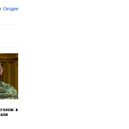
м:
Сегодня
и
гоном: в
вали