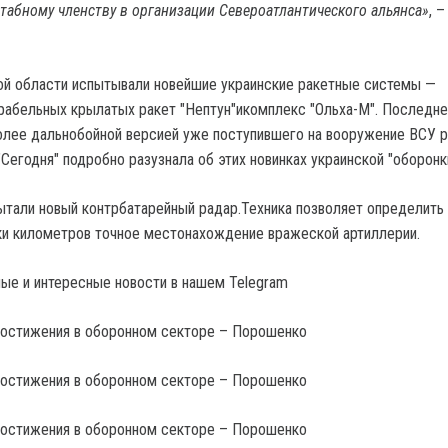
табному членству в организации Североатлантического альянса»
, –
ой области испытывали новейшие украинские ракетные системы —
абельных крылатых ракет "Нептун"икомплекс "Ольха-М". Последн
олее дальнобойной версией уже поступившего на вооружение ВСУ р
"Сегодня" подробно разузнала об этих новинках украинской "оборонк
ытали новый контрбатарейный радар.Техника позволяет определить 
ки километров точное местонахождение вражеской артиллерии.
ые и интересные новости в нашем Telegram