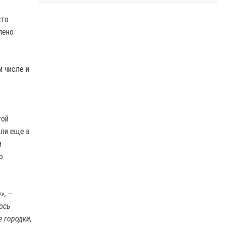
сто
лено
м числе и
той
али еще в
и
о
», –
ось
 городки,