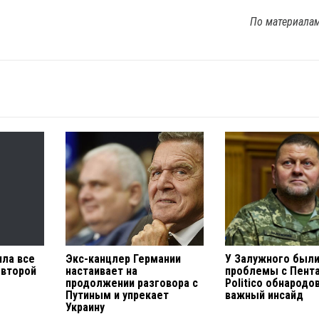
По материала
ла все
Экс-канцлер Германии
У Залужного был
 второй
настаивает на
проблемы с Пента
продолжении разговора с
Politico обнародо
Путиным и упрекает
важный инсайд
Украину