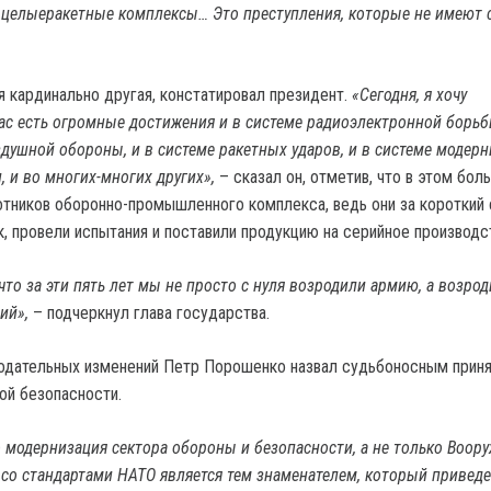
 целыеракетные комплексы… Это преступления, которые не имеют 
я кардинально другая, констатировал президент.
«Сегодня, я хочу
 нас есть огромные достижения и в системе радиоэлектронной борьб
душной обороны, и в системе ракетных ударов, и в системе модер
 и во многих-многих других»,
– сказал он, отметив, что в этом бол
отников оборонно-промышленного комплекса, ведь они за короткий
, провели испытания и поставили продукцию на серийное производс
что за эти пять лет мы не просто с нуля возродили армию, а возро
ий»,
– подчеркнул глава государства.
одательных изменений Петр Порошенко назвал судьбоносным прин
ой безопасности.
то модернизация сектора обороны и безопасности, а не только Воор
 со стандартами НАТО является тем знаменателем, который приведе