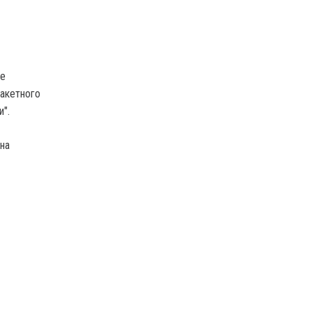
ее
акетного
и".
на