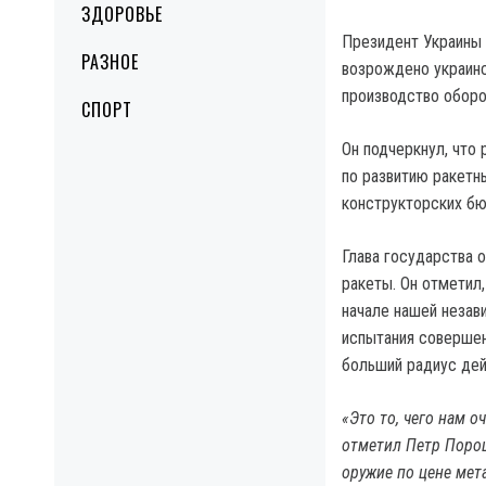
ЗДОРОВЬЕ
Президент Украины 
РАЗНОЕ
возрождено украинс
производство оборо
СПОРТ
Он подчеркнул, что
по развитию ракетн
конструкторских бю
Глава государства о
ракеты. Он отметил,
начале нашей незав
испытания совершен
больший радиус дей
«Это то, чего нам о
отметил Петр Поро
оружие по цене мет