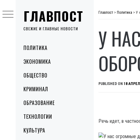
Skip
ГЛАВПОСТ
to
Главпост
>
Политика
>
У 
content
У НА
СВЕЖИЕ И ГЛАВНЫЕ НОВОСТИ
Primary
ПОЛИТИКА
Menu
ОБОР
ЭКОНОМИКА
ОБЩЕСТВО
PUBLISHED ON
18 АПРЕЛ
КРИМИНАЛ
ОБРАЗОВАНИЕ
ТЕХНОЛОГИИ
Речь идет, в частн
КУЛЬТУРА