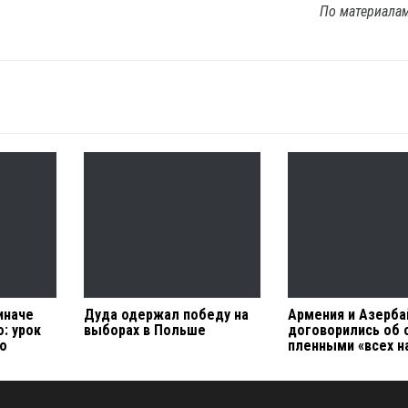
По материала
иначе
Дуда одержал победу на
Армения и Азерб
: урок
выборах в Польше
договорились об
о
пленными «всех н