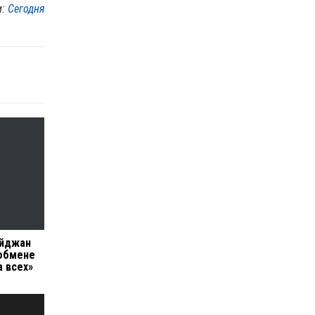
м:
Сегодня
айджан
 обмене
а всех»