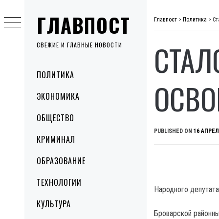
Skip
ГЛАВПОСТ
to
Главпост
>
Политика
>
Ст
content
СТАЛ
СВЕЖИЕ И ГЛАВНЫЕ НОВОСТИ
Primary
ПОЛИТИКА
Menu
ОСВО
ЭКОНОМИКА
ОБЩЕСТВО
PUBLISHED ON
16 АПРЕЛ
КРИМИНАЛ
ОБРАЗОВАНИЕ
ТЕХНОЛОГИИ
Народного депутата
КУЛЬТУРА
Броварской районны