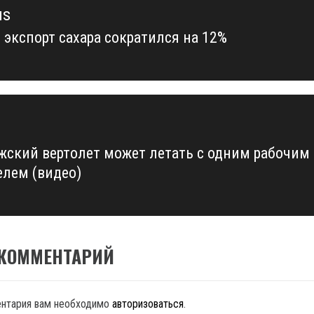
us
 экспорт сахара сократился на 12%
us
жский вертолет может летать с одним рабочим
елем (видео)
 КОММЕНТАРИЙ
ентария вам необходимо
авторизоваться
.