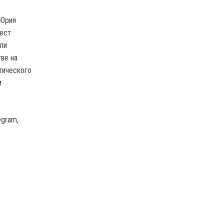
 Юрия
рест
ли
ве на
тического
м
egram,