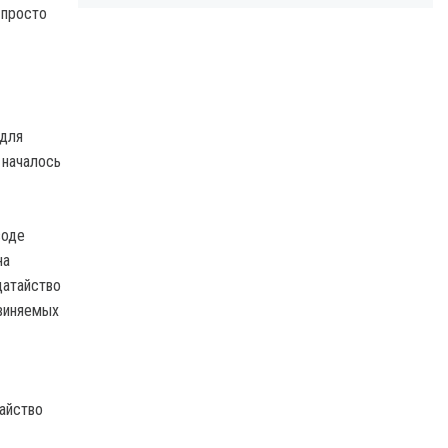
 просто
 для
 началось
воде
на
датайство
бвиняемых
тайство