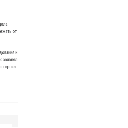
щала
бежать от
дования и
к заявлял
го срока