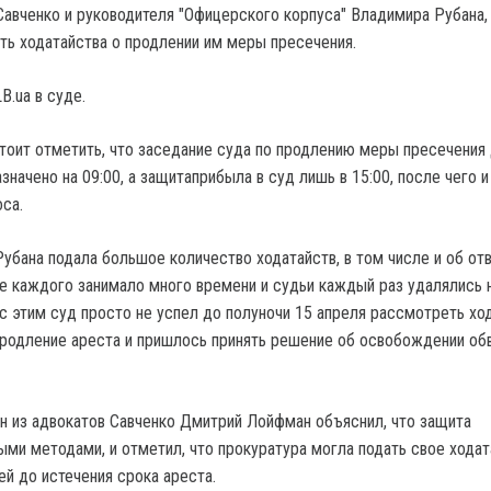
авченко и руководителя "Офицерского корпуса" Владимира Рубана,
ть ходатайства о продлении им меры пресечения.
B.ua в суде.
тоит отметить, что заседание суда по продлению меры пресечения
начено на 09:00, а защитаприбыла в суд лишь в 15:00, после чего и
са.
Рубана подала большое количество ходатайств, в том числе и об от
е каждого занимало много времени и судьи каждый раз удалялись 
 с этим суд просто не успел до полуночи 15 апреля рассмотреть хо
продление ареста и пришлось принять решение об освобождении о
н из адвокатов Савченко Дмитрий Лойфман объяснил, что защита
ыми методами, и отметил, что прокуратура могла подать свое хода
ей до истечения срока ареста.