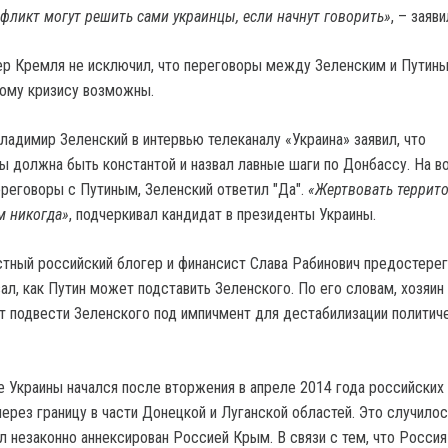
фликт могут решить сами украинцы, если начнут говорить»
, – заяв
ер Кремля не исключил, что переговоры между Зеленским и Путин
ому кризису возможны.
ладимир Зеленский в интервью телеканалу «Украина» заявил, что
ы должна быть константой и назвал лавные шаги по Донбассу. На в
ереговоры с Путиным, Зеленский ответил "Да".
«Жертвовать террито
м никогда»
, подчеркивал кандидат в президенты Украины.
стный российский блогер и финансист Слава Рабинович предостерег
ал, как Путин может подставить Зеленского. По его словам, хозяин
т подвести Зеленского под импичмент для дестабилизации политич
е Украины начался после вторжения в апреле 2014 года российских 
ерез границу в части Донецкой и Луганской областей. Это случило
ыл незаконно аннексирован Россией Крым. В связи с тем, что Россия