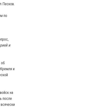
ил Песков.
ым по
опрос,
рией и
 об
 Кремля и
еской
войск на
сь после
 всячески