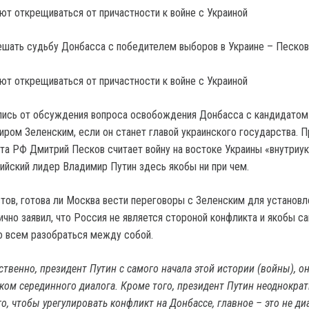
т открещиваться от причастности к войне с Украиной
т открещиваться от причастности к войне с Украиной
ись от обсуждения вопроса освобождения Донбасса с кандидатом
ром Зеленским, если он станет главой украинского государства. П
та РФ Дмитрий Песков считает войну на востоке Украины «внутриу
ийский лидер Владимир Путин здесь якобы ни при чем.
тов, готова ли Москва вести переговоры с Зеленским для установл
ично заявил, что Россия не является стороной конфликта и якобы с
о всем разобраться между собой.
бственно, президент Путин с самого начала этой истории (войны), о
ком серединного диалога. Кроме того, президент Путин неоднокра
го, чтобы урегулировать конфликт на Донбассе, главное – это не ди