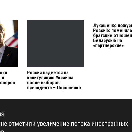
Лукашенко пожур
Россию: поменял
братские отношен
Беларусью на
«партнерские»
роки
Россия надеется на
 и
капитуляцию Украины
говоров
после выборов
президента – Порошенко
us
ине отметили увеличение потока иностранных
us
ов