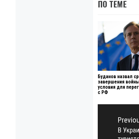
ПО ТЕМЕ
Буданов назвал с
завершения войны
условия для пере
с РФ
Навигация
по
Previo
записям
В Укра
Previo
турист