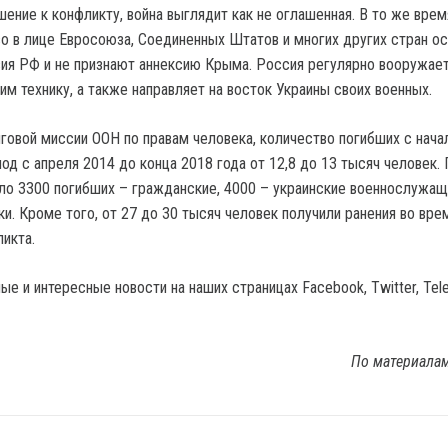
ение к конфликту, война выглядит как не оглашенная. В то же врем
 в лице Евросоюза, Соединенных Штатов и многих других стран 
ия РФ и не признают аннексию Крыма. Россия регулярно вооружае
им технику, а также направляет на восток Украины своих военных.
говой миссии ООН по правам человека, количество погибших с нача
од с апреля 2014 до конца 2018 года от 12,8 до 13 тысяч человек.
ло 3300 погибших – гражданские, 4000 – украинские военнослужащ
и. Кроме того, от 27 до 30 тысяч человек получили ранения во вре
икта.
е и интересные новости на наших страницах Facebook, Twitter, Tel
По материала