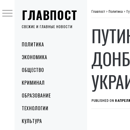
Skip
ГЛАВПОСТ
to
Главпост
>
Политика
>
Пу
content
ПУТИ
СВЕЖИЕ И ГЛАВНЫЕ НОВОСТИ
Primary
ПОЛИТИКА
Menu
ДОНБ
ЭКОНОМИКА
ОБЩЕСТВО
УКРА
КРИМИНАЛ
ОБРАЗОВАНИЕ
PUBLISHED ON
8 АПРЕЛЯ
ТЕХНОЛОГИИ
КУЛЬТУРА