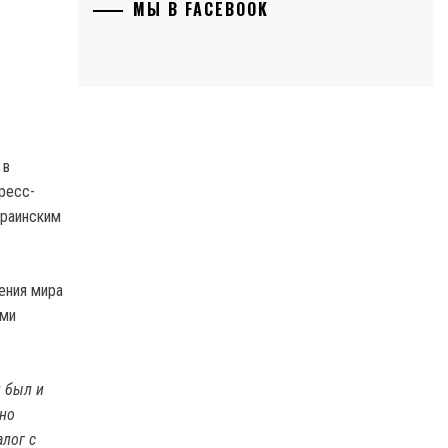
МЫ В FACEBOOK
 в
ресс-
краинским
ения мира
ами
н был и
тно
алог с