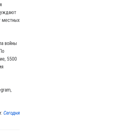
я
осуждают
т местных
ла войны
 По
ие, 5500
мя
egram,
м:
Сегодня