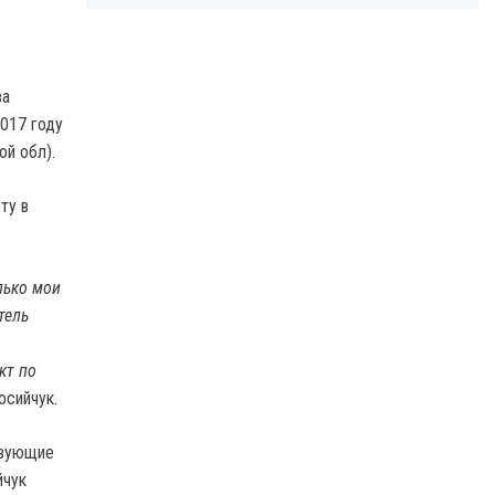
ва
017 году
ой обл).
ту в
лько мои
тель
кт по
осийчук.
твующие
йчук