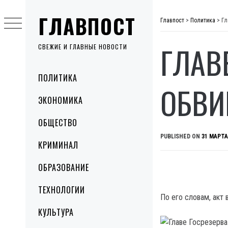
Skip
ГЛАВПОСТ
to
Главпост
>
Политика
>
Гл
content
ГЛАВ
СВЕЖИЕ И ГЛАВНЫЕ НОВОСТИ
Primary
ПОЛИТИКА
Menu
ОБВИ
ЭКОНОМИКА
ОБЩЕСТВО
PUBLISHED ON
31 МАРТА
КРИМИНАЛ
ОБРАЗОВАНИЕ
ТЕХНОЛОГИИ
По его словам, акт 
КУЛЬТУРА