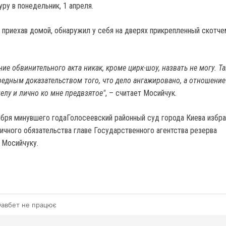
уру в понедельник, 1 апреля.
е приехав домой, обнаружил у себя на дверях прикрепленный скотче
ие обвинительного акта никак, кроме цирк-шоу, назвать не могу. Т
редным доказательством того, что дело ангажировано, а отношение
елу и лично ко мне предвзятое"
, – считает Мосийчук.
тября минувшего годаГолосеевский районный суд города Киева избр
личного обязательства главе Государственного агентства резерва
 Мосийчуку.