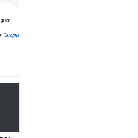
egram
м:
Сегодня
вали