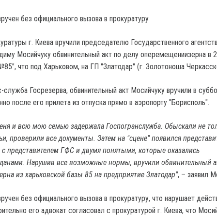
вручен без официального вызова в прокуратуру
уратуры г. Киева вручили председателю Государственного агентст
диму Мосийчуку обвинительный акт по делу оперемещениизерна в 2
№85", что под Харьковом, на ГП "Златодар" (г. Золотоноша Черкасск
-служба Госрезерва, обвинительный акт Мосийчуку вручили в суббо
но после его прилета из отпуска прямо в аэропорту "Борисполь".
меня и всю мою семью задержала Госпогранслужба. Обыскали не то
ьи, проверили все документы. Затем на "сцене" появился представи
 с представителем ГФС и двумя понятыми, которые оказались
данами. Нарушив все возможные нормы, вручили обвинительный а
ерна из харьковской базы 85 на предприятие Златодар"
, – заявил М
 вручен без официального вызова в прокуратуру, что нарушает дейс
ительно его адвокат согласовал с прокуратурой г. Киева, что Моси