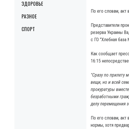
ЗДОРОВЬЕ
По его словам, акт 
РАЗНОЕ
Представители прок
СПОРТ
резерва Украины Ва
с ГО "Хлебная база 
Как сообщает пресс
16:15 непосредствен
"Сразу по прилету 
вещи, но и всей сем
прокуратуры вместе
безработными граж
делу перемещения з
По его словам, акт
нормы, хотя предвар