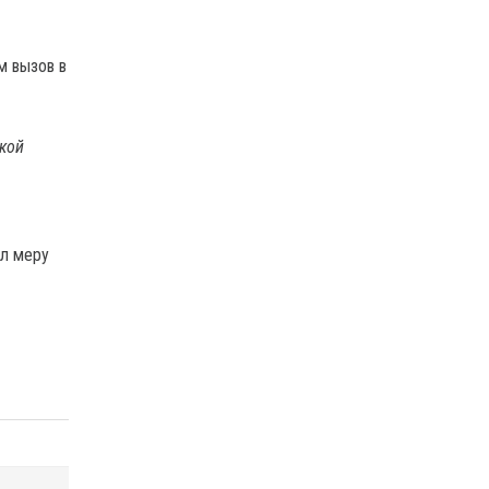
м вызов в
акой
ал меру