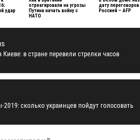
16:
отреагировали на угрозы
дату переговоров
ый удар
Путина начать войну с
Россией – AFP
НАТО
us
 Киеве: в стране перевели стрелки часов
us
-2019: сколько украинцев пойдут голосовать