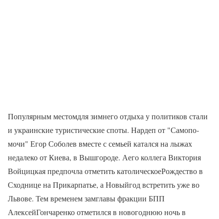
Популярным местомдля зимнего отдыха у политиков стали
и украинские туристические споты. Нардеп от "Самопо­
мочи" Егор Соболев вместе с семьей ка­тался на лыжах
недалеко от Киева, в Вышгороде. Аего коллега Виктория
Войцицкая предпочла отметить католическоеРождество в
Сходнице на Прикарпатье, а Новыйгод встретить уже во
Львове. Тем временем замглавы фракции БПП
АлексейГончаренко отметился в новогоднюю ночь в