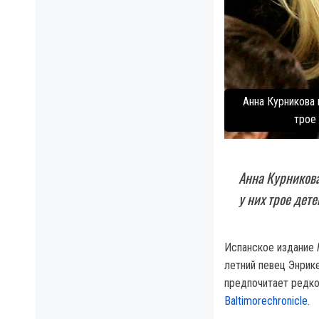
Анна Курникова 
трое 
Анна Курникова
у них трое дет
Испанское издание
летний певец Энрик
предпочитает редко
Вaltimorechronicle
.