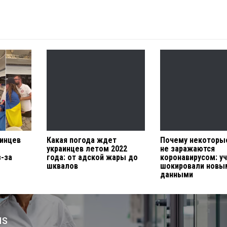
аинцев
Какая погода ждет
Почему некоторы
украинцев летом 2022
не заражаются
з-за
года: от адской жары до
коронавирусом: у
шквалов
шокировали новы
данными
us