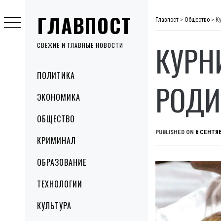
Skip
ГЛАВПОСТ
to
Главпост
>
Общество
>
К
content
КУРН
СВЕЖИЕ И ГЛАВНЫЕ НОВОСТИ
Primary
ПОЛИТИКА
Menu
РОДИ
ЭКОНОМИКА
ОБЩЕСТВО
PUBLISHED ON
6 СЕНТЯБ
КРИМИНАЛ
ОБРАЗОВАНИЕ
ТЕХНОЛОГИИ
КУЛЬТУРА