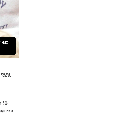
 них
года,
и 50-
 однако