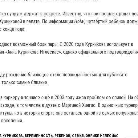
ка супруги держат в секрете. Известно, что при прошлых родах пе
Курниковой в палате. По информации
Hola!
, четвёртый ребёнок долж
о конца года.
дают возможный брак пары. С 2020 года Курникова использует в
мя «Анна Курникова Иглесиас», однако официального подтверждени
оду рождение близнецов стало неожиданностью для публики: о
 только самые близкие.
 карьеру в теннисе ещё в 2003 году из-за проблем со спиной. На е
азряде, в том числе в дуэте с Мартиной Хингис. В одиночных турнир
итулы, но в истории спорта она осталась одной из самых популярны
 поколения.
А КУРНИКОВА
,
БЕРЕМЕННОСТЬ
,
РЕБЁНОК
,
СЕМЬЯ
,
ЭНРИКЕ ИГЛЕСИАС