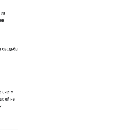
вец
ен
я свадьбы
ё счету
ах ей не
х