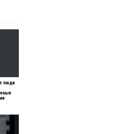
е люди
ченые
ми