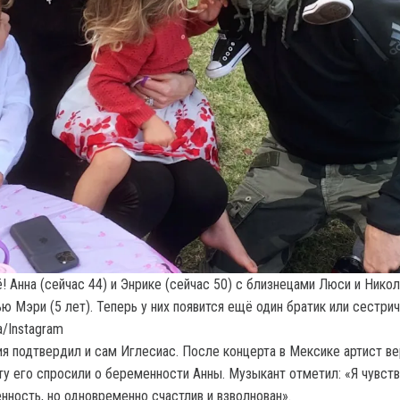
! Анна (сейчас 44) и Энрике (сейчас 50) с близнецами Люси и Нико
ью Мэри (5 лет). Теперь у них появится ещё один братик или сестрич
а/Instagram
я подтвердил и сам Иглесиас. После концерта в Мексике артист ве
ту его спросили о беременности Анны. Музыкант отметил: «Я чувст
нность, но одновременно счастлив и взволнован».