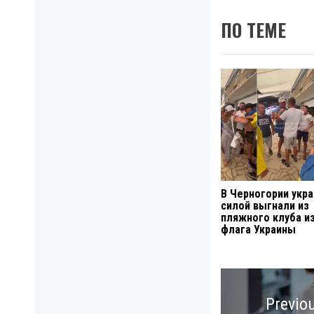
ПО ТЕМЕ
В Черногории укр
силой выгнали из
пляжного клуба и
флага Украины
Навигация
по
Previo
записям