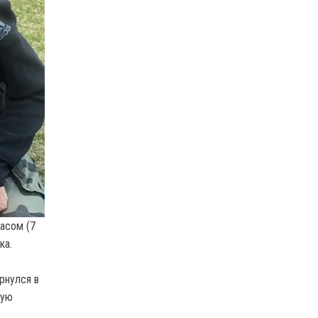
ласом (7
ка.
рнулся в
вую