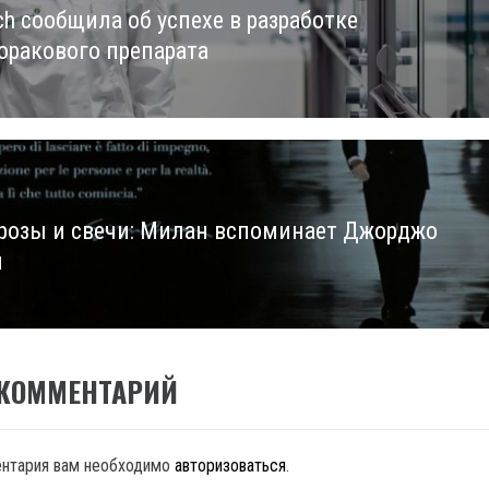
ch сообщила об успехе в разработке
us
оракового препарата
розы и свечи: Милан вспоминает Джорджо
и
 КОММЕНТАРИЙ
ентария вам необходимо
авторизоваться
.