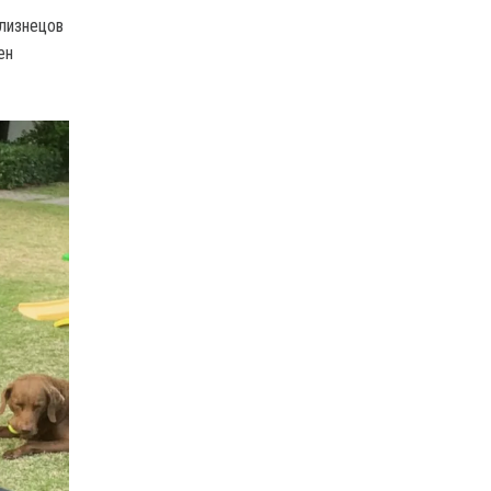
близнецов
ен