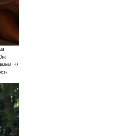
ми
Она
римым. На
сти.