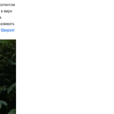
контентом
 в мире
а
развивать
и
Glavpost