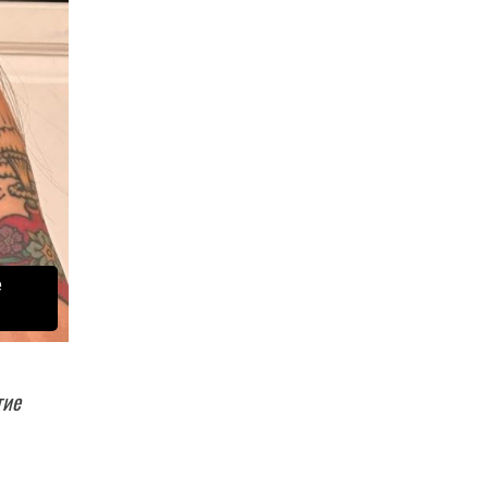
е
гие