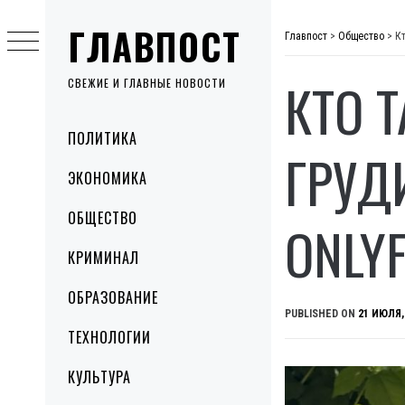
Skip
ГЛАВПОСТ
to
Главпост
>
Общество
>
Кт
content
КТО Т
СВЕЖИЕ И ГЛАВНЫЕ НОВОСТИ
Primary
ПОЛИТИКА
Menu
ГРУД
ЭКОНОМИКА
ОБЩЕСТВО
ONLY
КРИМИНАЛ
ОБРАЗОВАНИЕ
PUBLISHED ON
21 ИЮЛЯ,
ТЕХНОЛОГИИ
КУЛЬТУРА