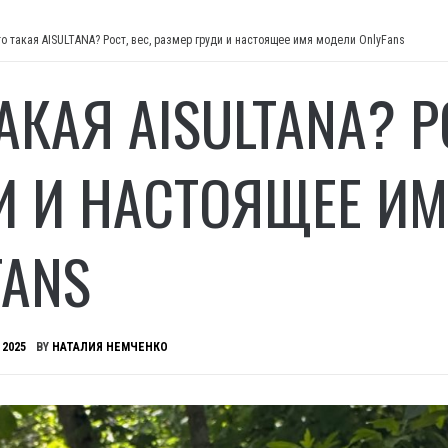
о такая AISULTANA? Рост, вес, размер груди и настоящее имя модели OnlyFans
АКАЯ AISULTANA? Р
И И НАСТОЯЩЕЕ И
FANS
 2025
BY
НАТАЛИЯ НЕМЧЕНКО