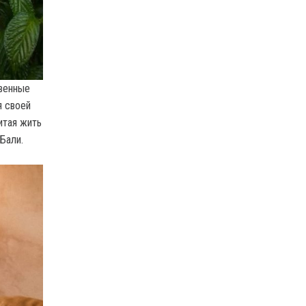
овенные
я своей
итая жить
 Бали.