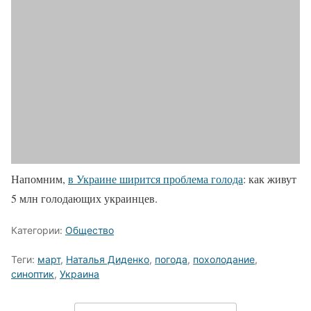
Напомним,
в Украине ширится проблема голода
: как живут
5 млн голодающих украинцев.
Категории:
Общество
Теги:
март
,
Наталья Диденко
,
погода
,
похолодание
,
синоптик
,
Украина