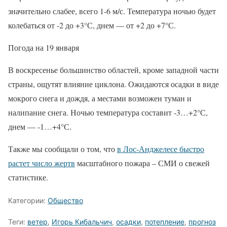
значительно слабее, всего 1-6 м/с. Температура ночью будет
колебаться от -2 до +3°С, днем — от +2 до +7°С.
Погода на 19 января
В воскресенье большинство областей, кроме западной части
страны, ощутят влияние циклона. Ожидаются осадки в виде
мокрого снега и дождя, а местами возможен туман и
налипание снега. Ночью температура составит -3…+2°С,
днем — -1…+4°С.
Также мы сообщали о том, что
в Лос-Анджелесе быстро
растет число жертв
масштабного пожара – СМИ о свежей
статистике.
Категории:
Общество
Теги:
ветер
,
Игорь Кибальчич
,
осадки
,
потепление
,
прогноз