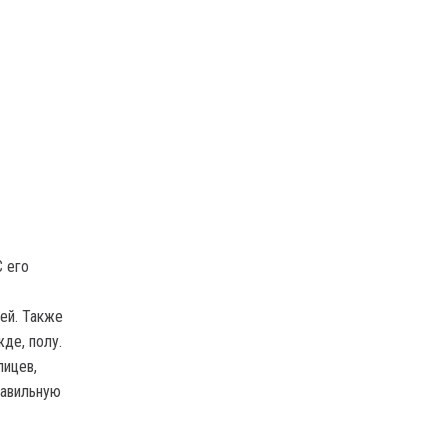
С его
жей. Также
де, полу.
пицев,
равильную