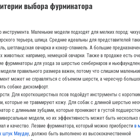
итерии выбора фурминатора
 инструмента. Маленькие модели подходят для мелких пород: чихуа
рского терьера, шпица. Средние идеальны для представителей таки
гль, шетландская овчарка и кокер-спаниель. А большие предназначе
х животных: например, немецкой овчарки. Также в продаже есть оч
е фурминаторы для ухода за шерстью сенбернаров и ньюфаундлен
модели правильного размера важен, потому что слишком маленьки
мент может не справляться с объемом шерсти, а чересчур большо
ять собаке дискомфорт.
рсти. Для короткошерстных псов подойдут инструменты с коротки
и, которые не травмируют кожу. Для собак с длинной шерстью не
атор с длинными зубцами, которые проникают в густой подшерсто
ниверсальные модели, но их эффективность может быть несколько 
ал и качество. Лезвие фурминатора, который можно приобрести
в 
х штук Маудау
, должно быть выполнено из высококачественной