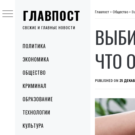
Skip
ГЛАВПОСТ
to
Главпост
>
Общество
>
В
content
ВЫБИ
СВЕЖИЕ И ГЛАВНЫЕ НОВОСТИ
Primary
ПОЛИТИКА
Menu
ЧТО 
ЭКОНОМИКА
ОБЩЕСТВО
PUBLISHED ON
25 ДЕКАБ
КРИМИНАЛ
ОБРАЗОВАНИЕ
ТЕХНОЛОГИИ
КУЛЬТУРА