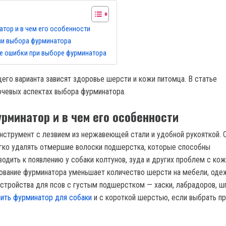
атор и в чем его особенности
ии выбора фурминатора
е ошибки при выборе фурминатора
его варианта зависят здоровье шерсти и кожи питомца. В статье
чевых аспектах выбора фурминатора.
рминатор и в чем его особенности
нструмент с лезвием из нержавеющей стали и удобной рукояткой. 
ко удалять отмершие волоски подшерстка, которые способны
водить к появлению у собаки колтунов, зуда и других проблем с ко
ование фурминатора уменьшает количество шерсти на мебели, одеж
стройства для псов с густым подшерстком — хаски, лабрадоров, ш
пить фурминатор для собаки
и с короткой шерстью, если выбрать п