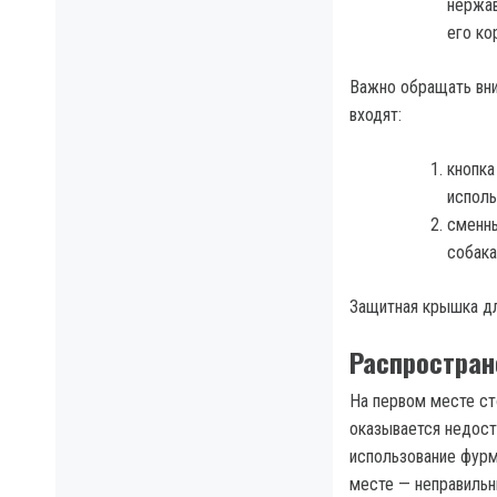
нержав
его ко
Важно обращать вни
входят:
кнопка
исполь
сменны
собака
Защитная крышка дл
Распростран
На первом месте ст
оказывается недост
использование фурм
месте — неправильн