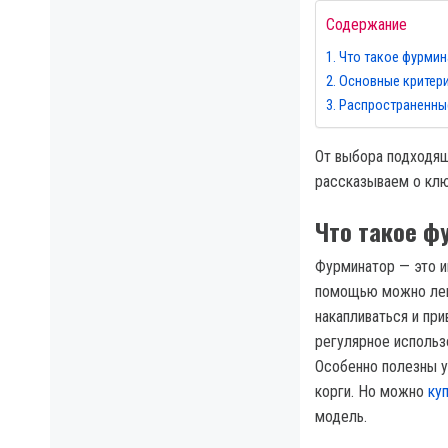
Содержание
Что такое фурмин
Основные критер
Распространенны
От выбора подходящ
рассказываем о клю
Что такое фу
Фурминатор — это и
помощью можно лег
накапливаться и при
регулярное использ
Особенно полезны у
корги. Но можно
ку
модель.