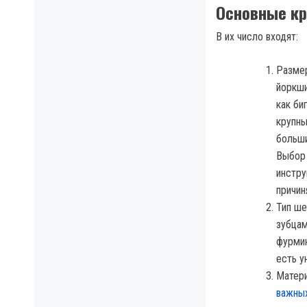
Основные кр
В их число входят:
Размер
йоркши
как би
крупны
больши
Выбор 
инстру
причин
Тип ше
зубцам
фурмин
есть у
Матери
важны