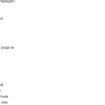
отвращает
ых
 ухода за
ый
е
етьем
 этих