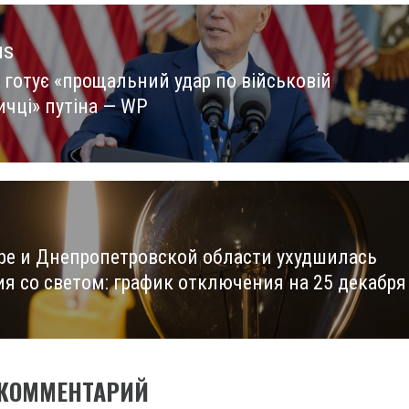
us
 готує «прощальний удар по військовій
us
ичці» путіна — WP
ре и Днепропетровской области ухудшилась
ия со светом: график отключения на 25 декабря
 КОММЕНТАРИЙ