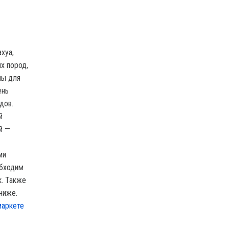
хуа,
х пород,
ны для
ень
дов.
й
й —
ми
обходим
к. Также
ниже.
маркете