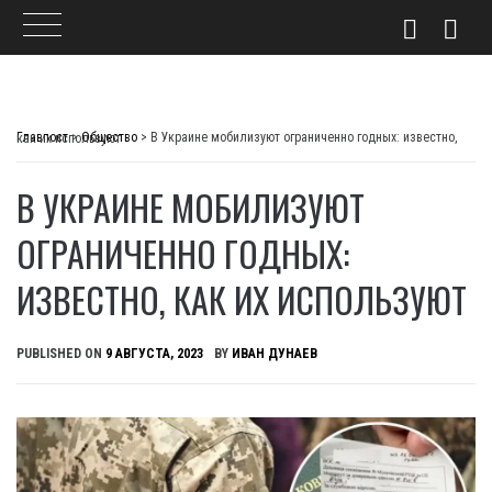
Skip
to
Главпост
>
Общество
>
В Украине мобилизуют ограниченно годных: известно, как их используют
content
В УКРАИНЕ МОБИЛИЗУЮТ
ОГРАНИЧЕННО ГОДНЫХ:
ИЗВЕСТНО, КАК ИХ ИСПОЛЬЗУЮТ
PUBLISHED ON
9 АВГУСТА, 2023
BY
ИВАН ДУНАЕВ