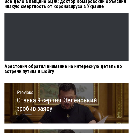
Все дело в вакцине БЦЖ: доктор Комаровский объяснил
низкую смертность от коронавируса в Украине
Арестович обратил внимание на интересную деталь во
встречи путина и шойгу
Навигация
по
Previous
записям
Ставка 9 серпня: Зеленський
Previous
post:
зробив заяву