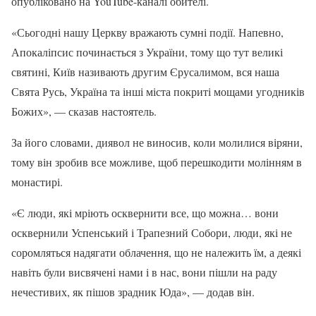
опубліковано на YouTube-каналі обителі.
«Сьогодні нашу Церкву вражають сумні події. Напевно,
Апокаліпсис починається з України, тому що тут великі
святині, Київ називають другим Єрусалимом, вся наша
Свята Русь, Україна та інші міста покриті мощами угодників
Божих», — сказав настоятель.
За його словами, диявол не виносив, коли молилися віряни,
тому він зробив все можливе, щоб перешкодити молінням в
монастирі.
«Є люди, які мріють осквернити все, що можна… вони
осквернили Успенський і Трапезний Собори, люди, які не
соромляться надягати облачення, що не належить їм, а деякі
навіть були висвячені нами і в нас, вони пішли на раду
нечестивих, як пішов зрадник Юда», — додав він.