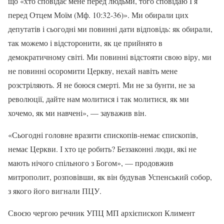
що «хто сповідає мене перед людьми, того сповідаю І я
перед Отцем Моїм (Мф. 10:32-36)». Ми обирали цих
депутатів і сьогодні ми повинні дати відповідь: як обирали,
так можемо і відсторонити, як це прийнято в
демократичному світі. Ми повинні відстояти свою віру, ми
не повинні осоромити Церкву, нехай навіть мене
розстріляють. Я не боюся смерті. Ми не за бунти, не за
революції, дайте нам молитися і так молитися, як ми
хочемо, як ми навчені», — зауважив він.
«Сьогодні головне вразити єпископів-немає єпископів,
немає Церкви. І хто це робить? Беззаконні люди, які не
мають нічого спільного з Богом», — продовжив
митрополит, розповівши, як він будував Успенський собор,
з якого його вигнали ПЦУ.
Своєю чергою речник УПЦ МП архієпископ Климент