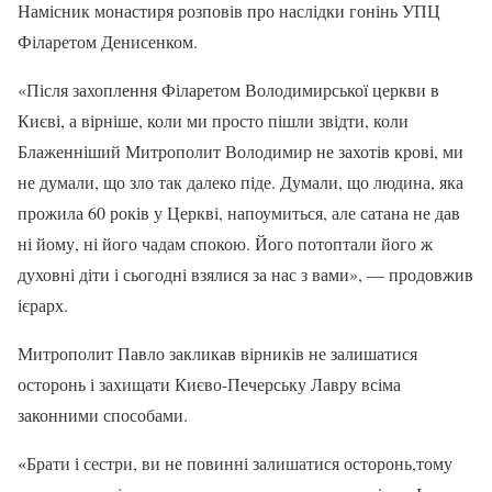
Намісник монастиря розповів про наслідки гонінь УПЦ
Філаретом Денисенком.
«Після захоплення Філаретом Володимирської церкви в
Києві, а вірніше, коли ми просто пішли звідти, коли
Блаженніший Митрополит Володимир не захотів крові, ми
не думали, що зло так далеко піде. Думали, що людина, яка
прожила 60 років у Церкві, напоумиться, але сатана не дав
ні йому, ні його чадам спокою. Його потоптали його ж
духовні діти і сьогодні взялися за нас з вами», — продовжив
ієрарх.
Митрополит Павло закликав вірників не залишатися
осторонь і захищати Києво-Печерську Лавру всіма
законними способами.
«Брати і сестри, ви не повинні залишатися осторонь,тому