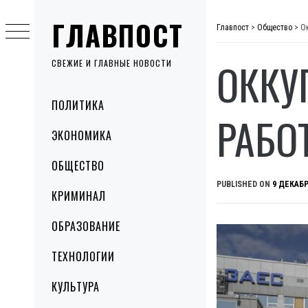
Skip
ГЛАВПОСТ
to
Главпост
>
Общество
>
О
content
ОККУ
СВЕЖИЕ И ГЛАВНЫЕ НОВОСТИ
Primary
ПОЛИТИКА
Menu
РАБО
ЭКОНОМИКА
ОБЩЕСТВО
PUBLISHED ON
9 ДЕКАБР
КРИМИНАЛ
ОБРАЗОВАНИЕ
ТЕХНОЛОГИИ
КУЛЬТУРА