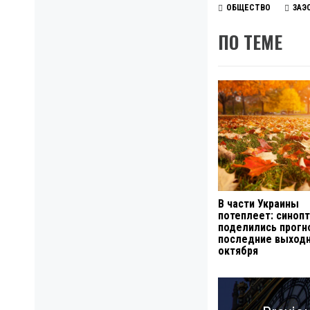
ОБЩЕСТВО
ЗАЭ
ПО ТЕМЕ
В части Украины
потеплеет: синоп
поделились прогн
последние выход
октября
Навигация
по