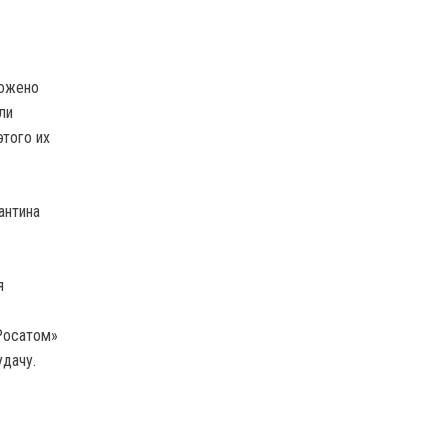
ложено
ли
этого их
антина
.
я
Росатом»
удачу.