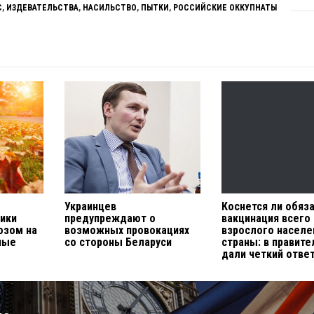
С
,
ИЗДЕВАТЕЛЬСТВА
,
НАСИЛЬСТВО
,
ПЫТКИ
,
РОССИЙСКИЕ ОККУПНАТЫ
Украинцев
Коснется ли обяз
тики
предупреждают о
вакцинация всего
озом на
возможных провокациях
взрослого населе
ные
со стороны Беларуси
страны: в правите
дали четкий отве