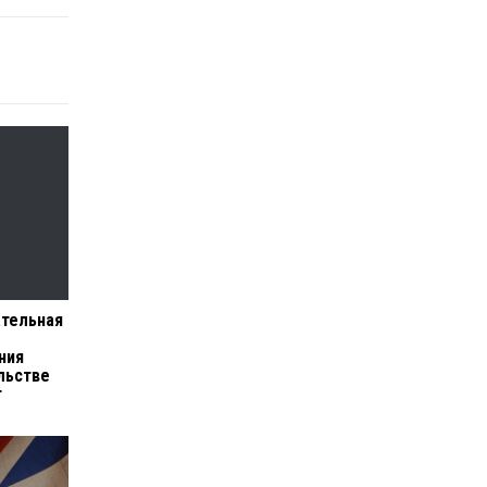
ательная
ния
льстве
т