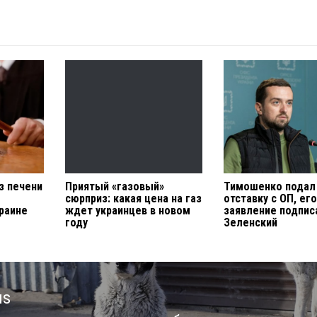
з печени
Приятый «газовый»
Тимошенко подал
сюрприз: какая цена на газ
отставку с ОП, ег
раине
ждет украинцев в новом
заявление подпис
году
Зеленский
us