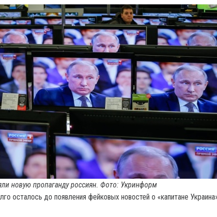
ли новую пропаганду россиян. Фото: Укринформ
лго осталось до появления фейковых новостей о «капитане Украина»