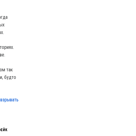
огда
вых
х.
ториях.
ве.
ом так
и, будто
«взрывать
ФЕЙК