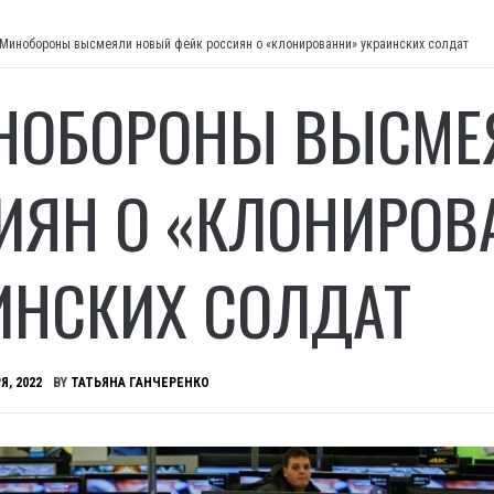
 Минобороны высмеяли новый фейк россиян о «клонированни» украинских солдат
НОБОРОНЫ ВЫСМЕ
ИЯН О «КЛОНИРОВ
ИНСКИХ СОЛДАТ
Я, 2022
BY
ТАТЬЯНА ГАНЧЕРЕНКО