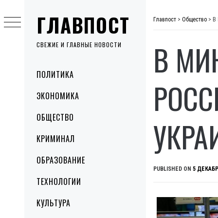
Skip
ГЛАВПОСТ
to
Главпост
>
Общество
>
В
content
В МИ
СВЕЖИЕ И ГЛАВНЫЕ НОВОСТИ
Primary
ПОЛИТИКА
Menu
РОСС
ЭКОНОМИКА
ОБЩЕСТВО
УКРА
КРИМИНАЛ
ОБРАЗОВАНИЕ
PUBLISHED ON
5 ДЕКАБР
ТЕХНОЛОГИИ
КУЛЬТУРА