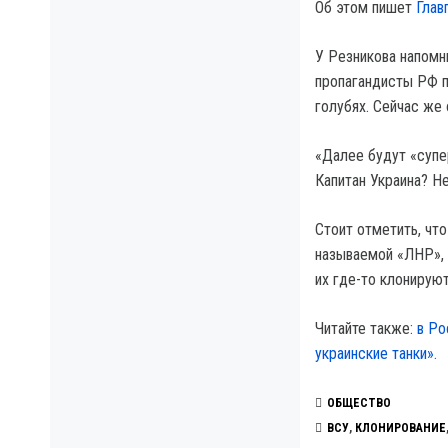
Об этом пишет
Глав
У Резникова напомн
пропагандисты РФ п
голубях. Сейчас же 
«Далее будут «супе
Капитан Украина? Н
Стоит отметить, чт
называемой «ЛНР», к
их где-то клонируют
Читайте также:
в Ро
украинские танки».
ОБЩЕСТВО
ВСУ
,
КЛОНИРОВАНИЕ