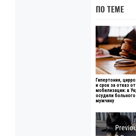
ПО ТЕМЕ
Гипертония, цирро
и срок за отказ от
мобилизации: в Ук
осудили больного
мужчину
Навигация
по
Previo
записям