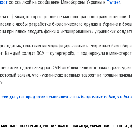
пост
со ссылкой на сообщение Минобороны Украины в
Twitter
.
или о фейках, которые россияне массово распространяли весной. Т
исали о якобы разработке биологического оружия в Украине и бое
они принялись плодить фейки о «клонированных» украинских солдата
рсолдаты», генетически модифицированные в секретных биолабора
ет. Каждый солдат ВСУ — супергерой», — подчеркнули в министерст
о несколько дней назад росСМИ опубликовали интервью с разведчик
оторый заявил, что «украинских военных завозят на позиции пачкам
».
ссии депутат предложил «мобилизовать» бездомных собак, чтобы 
,
МИНОБОРОНЫ УКРАИНЫ
,
РОССИЙСКАЯ ПРОПАГАНДА
,
УКРАИНСКИЕ ВОЕННЫЕ
,