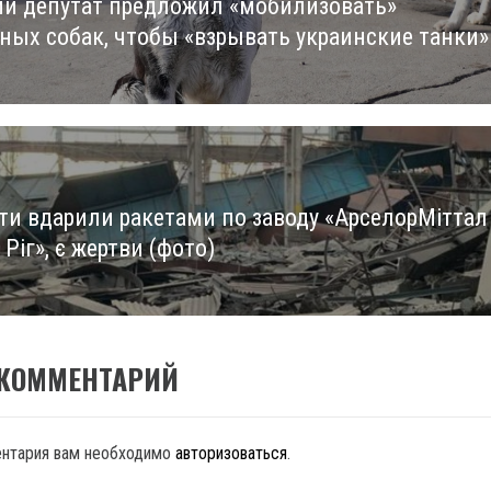
ии депутат предложил «мобилизовать»
us
ных собак, чтобы «взрывать украинские танки»
ти вдарили ракетами по заводу «АрселорМіттал
Ріг», є жертви (фото)
 КОММЕНТАРИЙ
ентария вам необходимо
авторизоваться
.