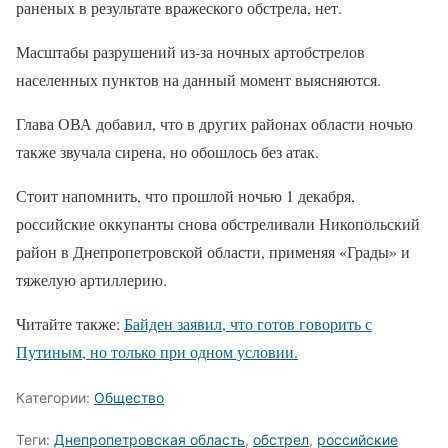
раненых в результате вражеского обстрела, нет.
Масштабы разрушений из-за ночных артобстрелов
населенных пунктов на данный момент выясняются.
Глава ОВА добавил, что в других районах области ночью
также звучала сирена, но обошлось без атак.
Стоит напомнить, что прошлой ночью 1 декабря,
российские оккупанты снова обстреливали Никопольский
район в Днепропетровской области, применяя «Грады» и
тяжелую артиллерию.
Читайте также:
Байден заявил, что готов говорить с
Путиным, но только при одном условии.
Категории:
Общество
Теги:
Днепропетровская область
,
обстрел
,
российские