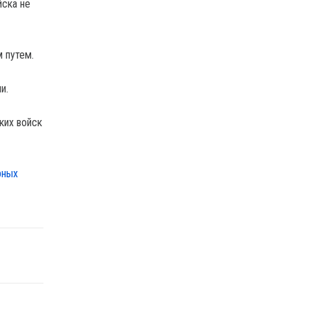
йска не
 путем.
и.
ких войск
рных