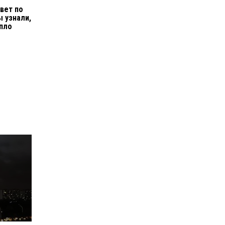
вет по
ы узнали,
пло