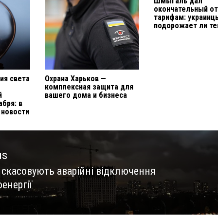
Шмыгаль дал
окончательный от
тарифам: украинц
подорожает ли те
ия света
Охрана Харьков —
комплексная защита для
й
вашего дома и бизнеса
абря: в
 новости
us
і скасовують аварійні відключення
us
енергії