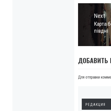
Next
Карта б
Next
півдні
post:
ДОБАВИТЬ
Для отправки комм
РЕДАКЦИЯ