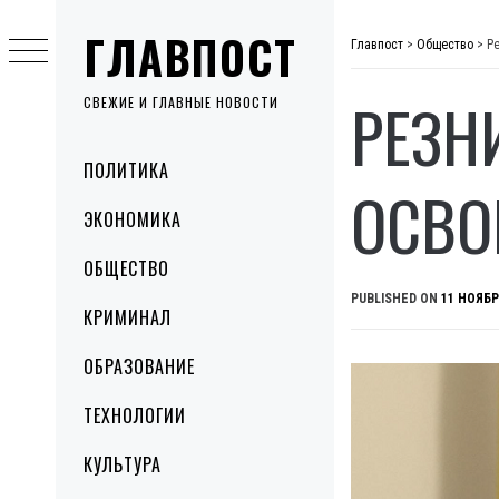
Skip
ГЛАВПОСТ
to
Главпост
>
Общество
>
Р
content
РЕЗН
СВЕЖИЕ И ГЛАВНЫЕ НОВОСТИ
Primary
ПОЛИТИКА
Menu
ОСВО
ЭКОНОМИКА
ОБЩЕСТВО
PUBLISHED ON
11 НОЯБР
КРИМИНАЛ
ОБРАЗОВАНИЕ
ТЕХНОЛОГИИ
КУЛЬТУРА