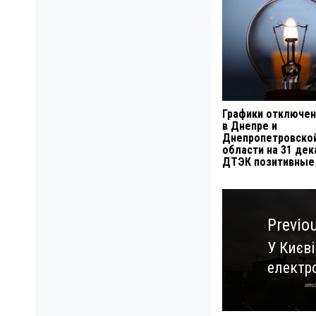
Графики отключен
в Днепре и
Днепропетровско
области на 31 дек
ДТЭК позитивные
Навигация
по
Previo
записям
У Києв
Previo
електро
post: