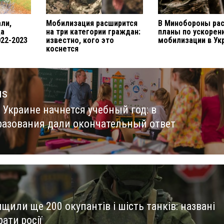
ли,
Мобилизация расширится
В Минобороны ра
да
на три категории граждан:
планы по ускорен
022-2023
известно, кого это
мобилизации в Ук
коснется
us
 Украине начнется учебный год: в
us
азования дали окончательный ответ
щили ще 200 окупантів і шість танків: названі
рати росії