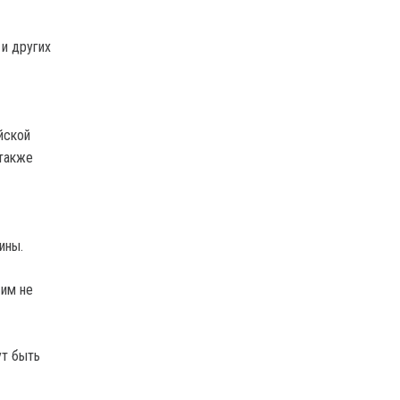
и других
йской
 также
ины.
 им не
ут быть