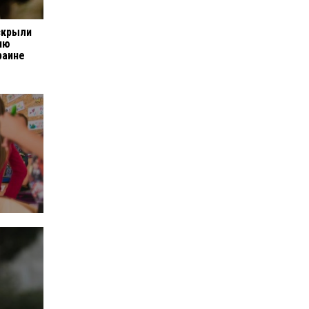
скрыли
ию
раине