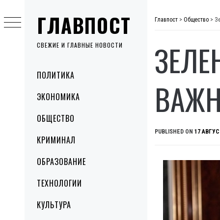
Skip
ГЛАВПОСТ
to
Главпост
>
Общество
>
З
content
ЗЕЛЕ
СВЕЖИЕ И ГЛАВНЫЕ НОВОСТИ
Primary
ПОЛИТИКА
Menu
ВАЖН
ЭКОНОМИКА
ОБЩЕСТВО
PUBLISHED ON
17 АВГУС
КРИМИНАЛ
ОБРАЗОВАНИЕ
ТЕХНОЛОГИИ
КУЛЬТУРА