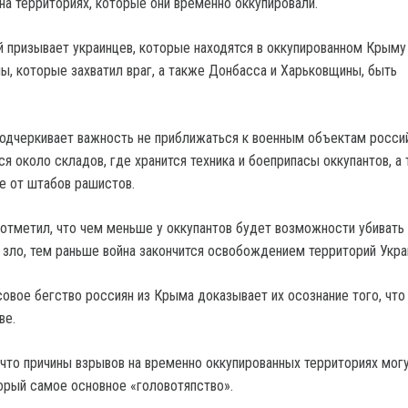
на территориях, которые они временно оккупировали.
 призывает украинцев, которые находятся в оккупированном Крыму 
ны, которые захватил враг, а также Донбасса и Харьковщины, быть
подчеркивает важность не приближаться к военным объектам росси
ся около складов, где хранится техника и боеприпасы оккупантов, а
е от штабов рашистов.
отметил, что чем меньше у оккупантов будет возможности убивать
ь зло, тем раньше война закончится освобождением территорий Укра
совое бегство россиян из Крыма доказывает их осознание того, что
ве.
 что причины взрывов на временно оккупированных территориях мог
орый самое основное «головотяпство».