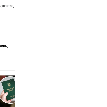
купантов,
РАИНЫ
,