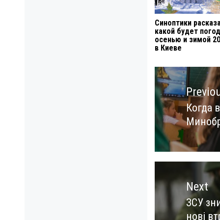
Синоптики расказа
какой будет пого
осенью и зимой 2
в Киеве
Навигация
по
Previo
записям
Когда в
Previo
Минобр
post:
Next
ЗСУ зни
Next
нові вт