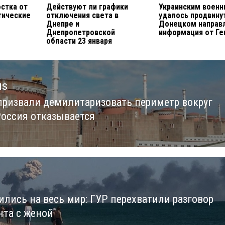
остка от
Действуют ли графики
Украинским воен
тические
отключения света в
удалось продвину
Днепре и
Донецком направ
Днепропетровской
информация от Г
области 23 января
us
призвали демилитаризовать периметр вокруг
us
Россия отказывается
ились на весь мир: ГУР перехватили разговор
нта с женой