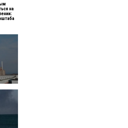
ным
ться на
лении:
енштаба