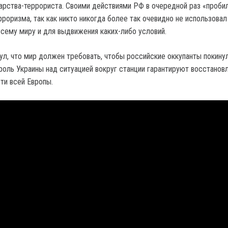
арства-террориста. Своими действиями РФ в очередной раз «пробил
рроризма, так как никто никогда более так очевидно не использова
всему миру и для выдвижения каких-либо условий.
ул, что мир должен требовать, чтобы российские оккупанты покину
роль Украины над ситуацией вокруг станции гарантируют восстанов
ти всей Европы.