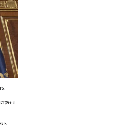
го.
ыстрее и
пных