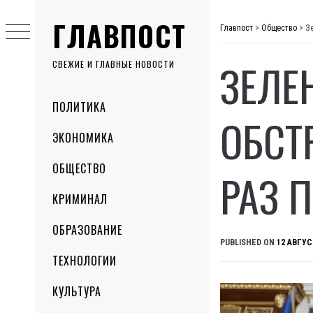
Skip
ГЛАВПОСТ
to
Главпост
>
Общество
>
З
content
ЗЕЛЕ
СВЕЖИЕ И ГЛАВНЫЕ НОВОСТИ
Primary
ПОЛИТИКА
Menu
ОБСТ
ЭКОНОМИКА
ОБЩЕСТВО
РАЗ 
КРИМИНАЛ
ОБРАЗОВАНИЕ
PUBLISHED ON
12 АВГУС
ТЕХНОЛОГИИ
КУЛЬТУРА