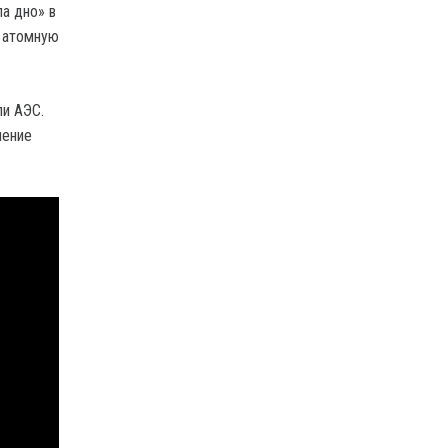
а дно» в
л атомную
ли АЭС.
ление