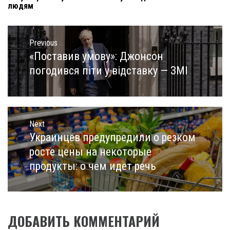
людям
Навигация
по
Previous
записям
«Поставив умову»: Джонсон
Previous
post:
погодився піти у відставку — ЗМІ
Next
Украинцев предупредили о резком
Next
post:
росте цены на некоторые
продукты: о чем идет речь
ДОБАВИТЬ КОММЕНТАРИЙ