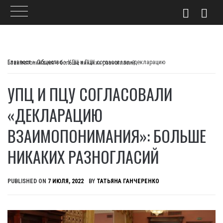
Skip
to
Главпост
>
Общество
>
УПЦ и ПЦУ согласовали «декларацию взаимопонимания»: больше никаких разногласий
content
УПЦ И ПЦУ СОГЛАСОВАЛИ
«ДЕКЛАРАЦИЮ
ВЗАИМОПОНИМАНИЯ»: БОЛЬШЕ
НИКАКИХ РАЗНОГЛАСИЙ
PUBLISHED ON
7 ИЮЛЯ, 2022
BY
ТАТЬЯНА ГАНЧЕРЕНКО