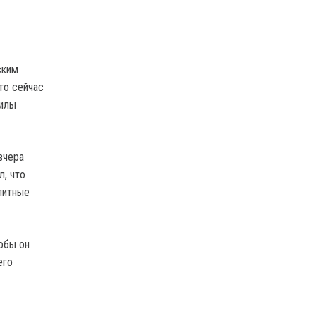
ским
то сейчас
силы
вчера
, что
литные
обы он
его