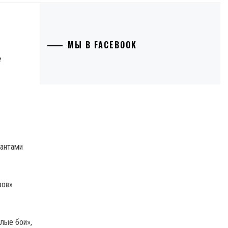
МЫ В FACEBOOK
пантами
зов»
елые бои»,