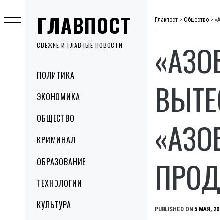
Skip
ГЛАВПОСТ
to
Главпост
>
Общество
>
«
content
«АЗО
СВЕЖИЕ И ГЛАВНЫЕ НОВОСТИ
Primary
ПОЛИТИКА
Menu
ВЫТЕ
ЭКОНОМИКА
ОБЩЕСТВО
«АЗО
КРИМИНАЛ
ПРО
ОБРАЗОВАНИЕ
ТЕХНОЛОГИИ
КУЛЬТУРА
PUBLISHED ON
5 МАЯ, 20