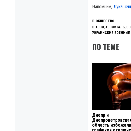
Напомним,
Лукашенк
ОБЩЕСТВО
АЗОВ
,
АЗОВСТАЛЬ
,
БО
УКРАИНСКИЕ ВОЕННЫЕ
ПО ТЕМЕ
Днепр и
Днепропетровска
область избежал
графиков отключ