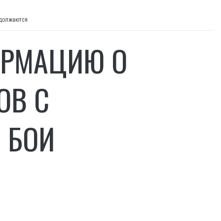
одолжаются
ОРМАЦИЮ О
ОВ С
 БОИ