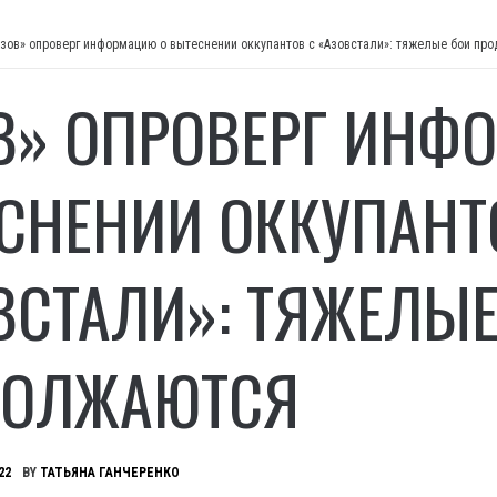
Азов» опроверг информацию о вытеснении оккупантов с «Азовстали»: тяжелые бои пр
В» ОПРОВЕРГ ИНФ
СНЕНИИ ОККУПАНТ
ВСТАЛИ»: ТЯЖЕЛЫЕ
ДОЛЖАЮТСЯ
22
BY
ТАТЬЯНА ГАНЧЕРЕНКО