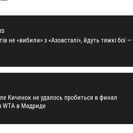
us
ів не «вибили» з «Азовсталі», йдуть тяжкі бої —
us
е Киченок не удалось пробиться в финал
а WTA в Мадриде