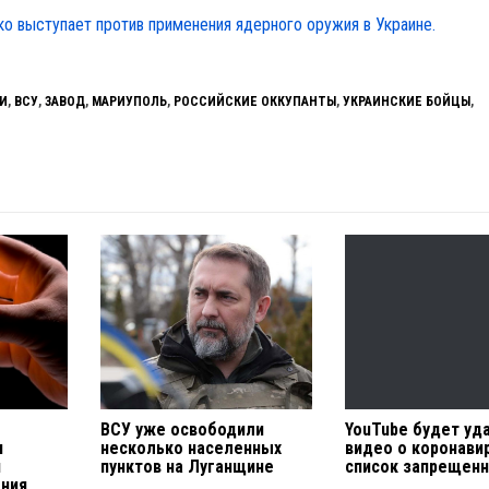
о выступает против применения ядерного оружия в Украине.
И
,
ВСУ
,
ЗАВОД
,
МАРИУПОЛЬ
,
РОССИЙСКИЕ ОККУПАНТЫ
,
УКРАИНСКИЕ БОЙЦЫ
,
ВСУ уже освободили
YouTube будет уд
я
несколько населенных
видео о коронави
и
пунктов на Луганщине
список запрещен
ения