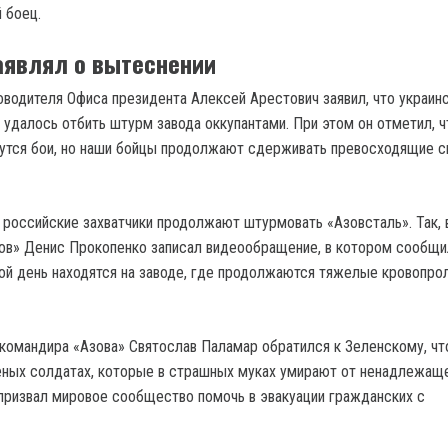
 боец.
аявлял о вытеснении
оводителя Офиса президента Алексей Арестович заявил, что украин
 удалось отбить штурм завода оккупантами. При этом он отметил, ч
дутся бои, но наши бойцы продолжают сдерживать превосходящие 
о российские захватчики продолжают штурмовать «Азовсталь». Так, 
ов» Денис Прокопенко записал видеообращение, в котором сообщил
ой день находятся на заводе, где продолжаются тяжелые кровопро
командира «Азова» Святослав Паламар обратился к Зеленскому, чт
еных солдатах, которые в страшных муках умирают от ненадлежащ
 призвал мировое сообщество помочь в эвакуации гражданских с