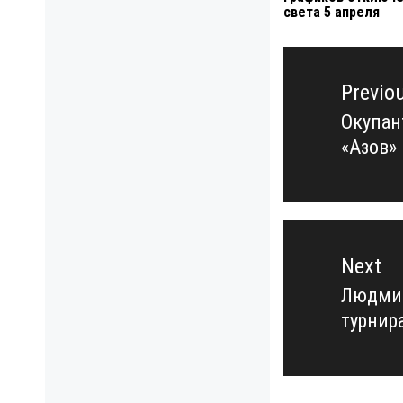
света 5 апреля
Навигация
по
Previo
записям
Окупант
Previo
«Азов»
post:
Next
Людмил
Next
турнир
post: