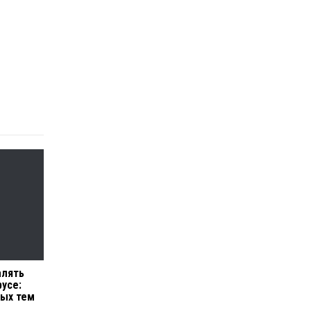
алять
русе:
ных тем