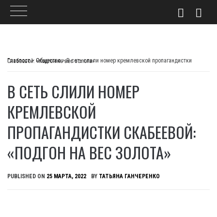
Skip
to
Главпост
>
Общество
>
В сеть слили номер кремлевской пропагандистки Скабеевой: «подгон на вес золота»
content
В СЕТЬ СЛИЛИ НОМЕР
КРЕМЛЕВСКОЙ
ПРОПАГАНДИСТКИ СКАБЕЕВОЙ:
«ПОДГОН НА ВЕС ЗОЛОТА»
PUBLISHED ON
25 МАРТА, 2022
BY
ТАТЬЯНА ГАНЧЕРЕНКО