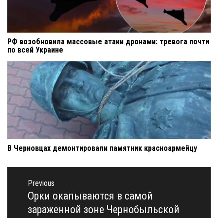
РФ возобновила массовые атаки дронами: тревога почти
по всей Украине
В Черновцах демонтировали памятник красноармейцу
Навигация
по
Previous
записям
Орки окапываются в самой
Previous
post:
зараженной зоне Чернобыльской