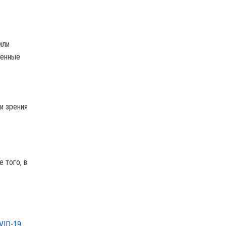
или
венные
и зрения
 того, в
VID-19.