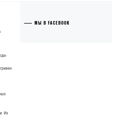
МЫ В FACEBOOK
,
гривен.
ных
и. Их