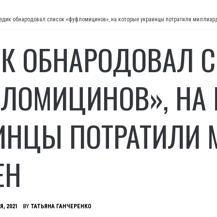
едик обнародовал список «фуфломицинов», на которые украинцы потратили миллиар
К ОБНАРОДОВАЛ 
ЛОМИЦИНОВ», НА 
ИНЦЫ ПОТРАТИЛИ
ЕН
Я, 2021
BY
ТАТЬЯНА ГАНЧЕРЕНКО