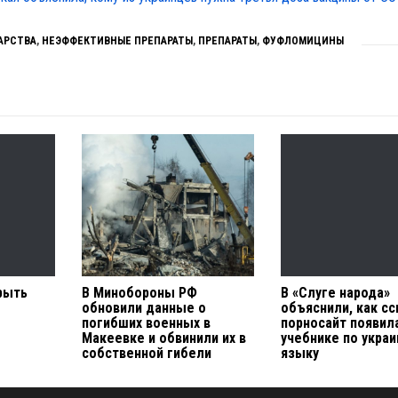
АРСТВА
,
НЕЭФФЕКТИВНЫЕ ПРЕПАРАТЫ
,
ПРЕПАРАТЫ
,
ФУФЛОМИЦИНЫ
рыть
В Минобороны РФ
В «Слуге народа»
обновили данные о
объяснили, как с
погибших военных в
порносайт появил
Макеевке и обвинили их в
учебнике по укра
собственной гибели
языку