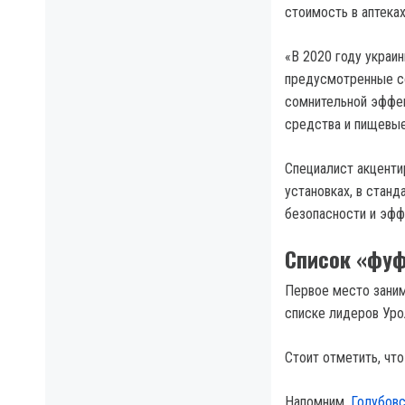
стоимость в аптека
«В 2020 году украин
предусмотренные со
сомнительной эффек
средства и пищевые
Специалист акцентир
установках, в станд
безопасности и эфф
Список «фу
Первое место заним
списке лидеров Уро
Стоит отметить, что
Напомним,
Голубовс