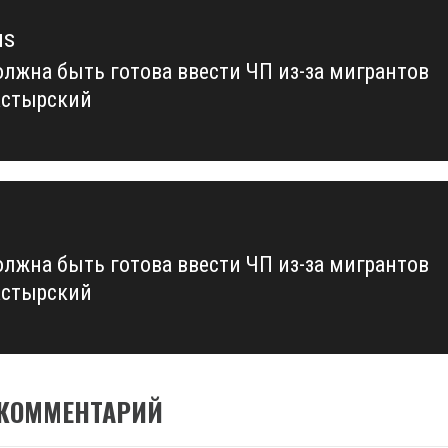
us
олжна быть готова ввести ЧП из-за мигрантов
us
стырский
олжна быть готова ввести ЧП из-за мигрантов
стырский
 КОММЕНТАРИЙ