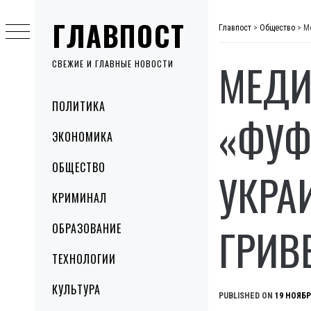
Skip
ГЛАВПОСТ
to
Главпост
>
Общество
>
М
content
МЕДИ
СВЕЖИЕ И ГЛАВНЫЕ НОВОСТИ
Primary
ПОЛИТИКА
Menu
«ФУФ
ЭКОНОМИКА
ОБЩЕСТВО
УКРА
КРИМИНАЛ
ГРИВ
ОБРАЗОВАНИЕ
ТЕХНОЛОГИИ
КУЛЬТУРА
PUBLISHED ON
19 НОЯБР