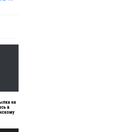
сылка на
ась в
инскому