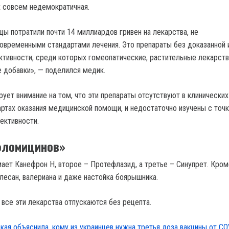
х совсем недемократичная.
цы потратили почти 14 миллиардов гривен на лекарства, не
временными стандартами лечения. Это препараты без доказанной 
тивности, среди которых гомеопатические, растительные лекарст
 добавки», — поделился медик.
ует внимание на том, что эти препараты отсутствуют в клинических
артах оказания медицинской помощи, и недостаточно изучены с точк
ективности.
фломицинов»
ает Канефрон Н, второе – Протефлазид, а третье – Синупрет. Кроме
лесан, валериана и даже настойка боярышника.
 все эти лекарства отпускаются без рецепта.
кая объяснила, кому из украинцев нужна третья доза вакцины от CO