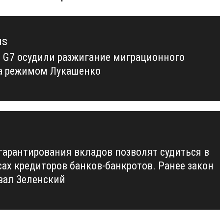
us
 G7 осудили разжигание миграционного
us
а режимом Лукашенко
гарантирования вкладов позволят судиться в
сах кредиторов банков-банкротов. Ранее закон
вал Зеленский