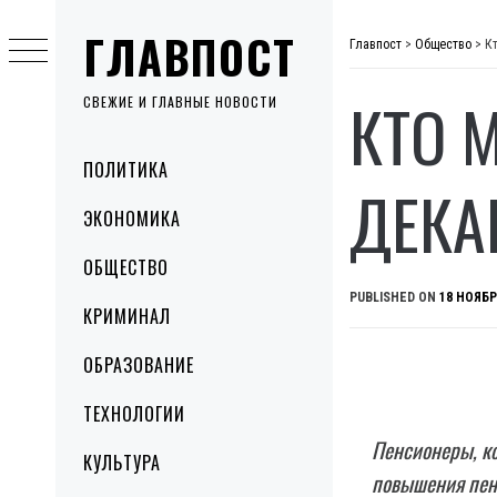
Skip
ГЛАВПОСТ
to
Главпост
>
Общество
>
К
content
КТО 
СВЕЖИЕ И ГЛАВНЫЕ НОВОСТИ
Primary
ПОЛИТИКА
Menu
ДЕКА
ЭКОНОМИКА
ОБЩЕСТВО
PUBLISHED ON
18 НОЯБР
КРИМИНАЛ
ОБРАЗОВАНИЕ
ТЕХНОЛОГИИ
Пенсионеры, ко
КУЛЬТУРА
повышения пенс