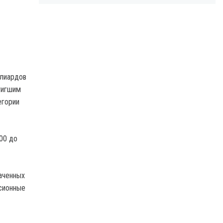
ллиардов
тигшим
егории
00 до
наченных
нсионные