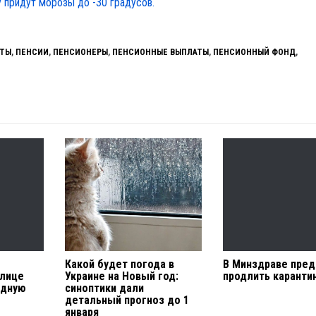
у придут морозы до -30 градусов.
ТЫ
,
ПЕНСИИ
,
ПЕНСИОНЕРЫ
,
ПЕНСИОННЫЕ ВЫПЛАТЫ
,
ПЕНСИОННЫЙ ФОНД
,
Какой будет погода в
В Минздраве пре
олице
Украине на Новый год:
продлить каранти
едную
синоптики дали
детальный прогноз до 1
января