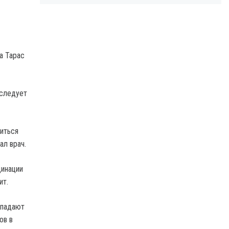
а Тарас
 следует
зиться
ал врач.
цинации
ит.
опадают
ов в