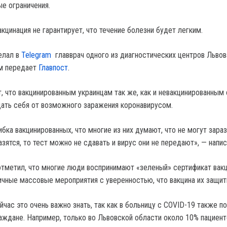
ые ограничения.
кцинация не гарантирует, что течение болезни будет легким.
елал в
Telegram
главврач одного из диагностических центров Львов
ом передает
Главпост
.
, что вакцинированным украинцам так же, как и невакцинированным
ать себя от возможного заражения коронавирусом.
бка вакцинированных, что многие из них думают, что не могут зара
азятся, то тест можно не сдавать и вирус они не передают», — напис
тметил, что многие люди воспринимают «зеленый» сертификат вак
личные массовые мероприятия с уверенностью, что вакцина их защит
йчас это очень важно знать, так как в больницу с COVID-19 также п
аждане. Например, только во Львовской области около 10% пациент