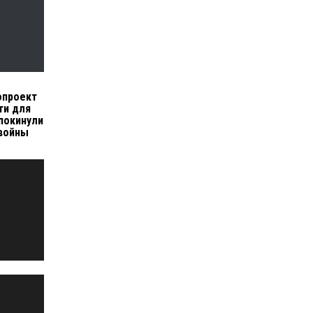
опроект
ти для
покинули
 войны