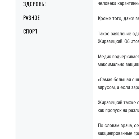
ЗДОРОВЬЕ
человека карантинн
РАЗНОЕ
Кроме того, даже ва
СПОРТ
Такое заявление сд
Жиравецкий. Об эт
Медик подчеркивает
максимально защищ
«Самая большая оши
вирусом, а если зар
Жиравецкий также о
как пропуск на раз
По словам врача, се
вакцинированные гр