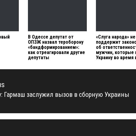
новый
В Одессе депутат от
«Слуга народа» не
ОПЗЖ назвал тероборону
поддержит закон
«бандформированием»:
об ответственнос
как отреагировали другие
мужчин, которые 
депутаты
Украину во время
us
у: Гармаш заслужил вызов в сборную Украины
us