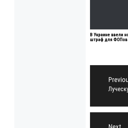
В Украине ввели 
штраф для ФОПов
Навигация
по
Previo
записям
Луческ
Previo
post:
Next