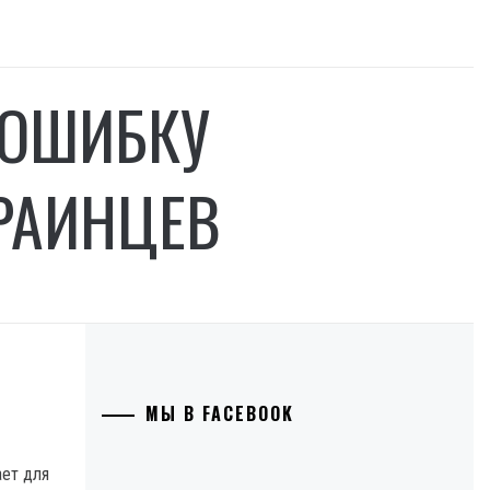
 ОШИБКУ
РАИНЦЕВ
МЫ В FACEBOOK
ает для