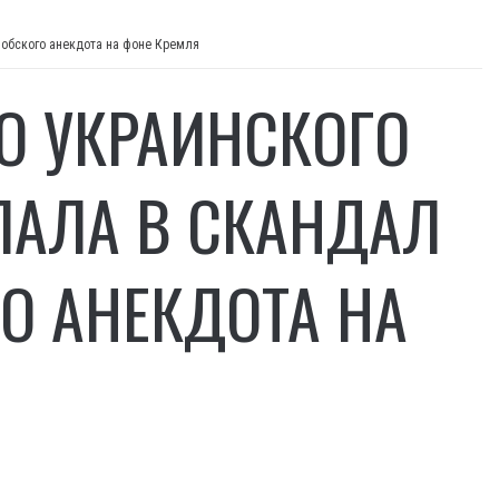
фобского анекдота на фоне Кремля
О УКРАИНСКОГО
ПАЛА В СКАНДАЛ
О АНЕКДОТА НА