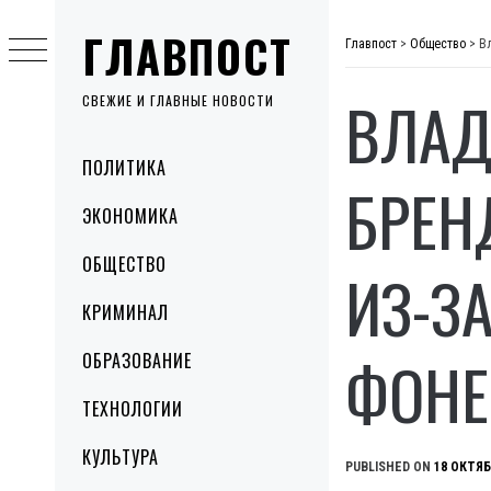
Skip
ГЛАВПОСТ
to
Главпост
>
Общество
>
В
content
ВЛАД
СВЕЖИЕ И ГЛАВНЫЕ НОВОСТИ
Primary
ПОЛИТИКА
Menu
БРЕН
ЭКОНОМИКА
ОБЩЕСТВО
ИЗ-З
КРИМИНАЛ
ФОНЕ
ОБРАЗОВАНИЕ
ТЕХНОЛОГИИ
КУЛЬТУРА
PUBLISHED ON
18 ОКТЯБ