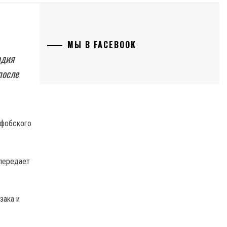
МЫ В FACEBOOK
адия
после
 передает
зака и