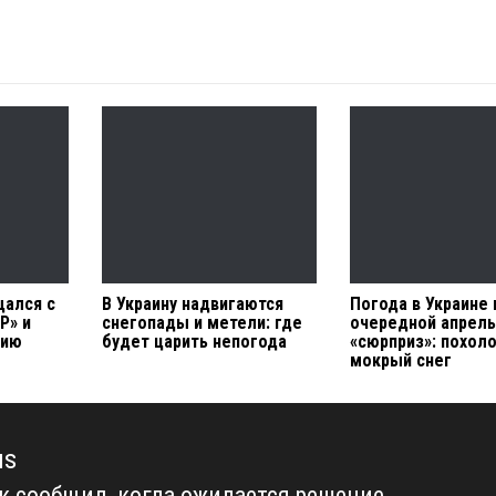
щался с
В Украину надвигаются
Погода в Украине
Р» и
снегопады и метели: где
очередной апрель
цию
будет царить непогода
«сюрприз»: похол
мокрый снег
us
к сообщил, когда ожидается решение