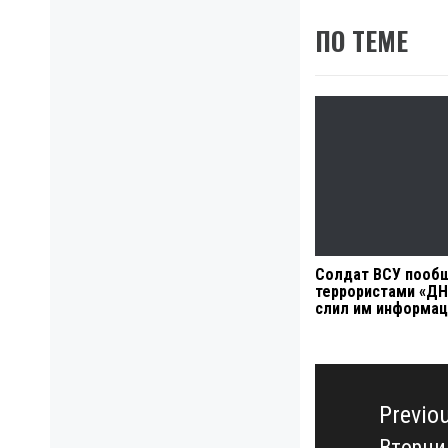
ПО ТЕМЕ
Солдат ВСУ пооб
террористами «ДН
слил им информа
Навигация
по
Previo
записям
Вторни