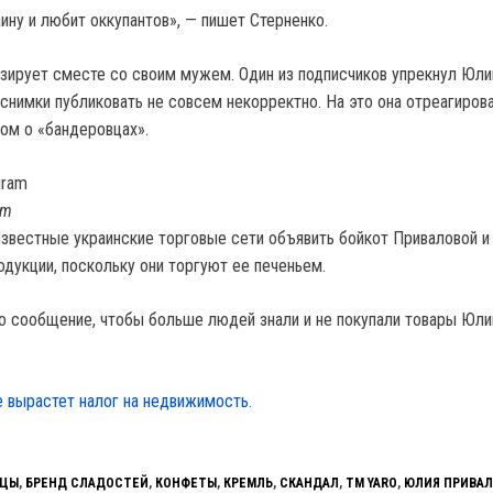
ину и любит оккупантов», — пишет Стерненко.
зирует сместе со своим мужем. Один из подписчиков упрекнул Юли
 снимки публиковать не совсем некорректно. На это она отреагиров
ом о «бандеровцах».
am
известные украинские торговые сети объявить бойкот Приваловой и
одукции, поскольку они торгуют ее печеньем.
о сообщение, чтобы больше людей знали и не покупали товары Юли
е вырастет налог на недвижимость
.
ВЦЫ
,
БРЕНД СЛАДОСТЕЙ
,
КОНФЕТЫ
,
КРЕМЛЬ
,
СКАНДАЛ
,
ТМ YARO
,
ЮЛИЯ ПРИВАЛ