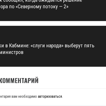
us
тора по «Северному потоку — 2»
ки в Кабмине: «слуги народа» выберут пять
министров
 КОММЕНТАРИЙ
ентария вам необходимо
авторизоваться
.