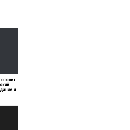
 готовит
ский
одание и