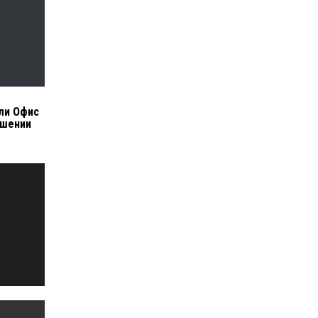
ли Офис
ушении