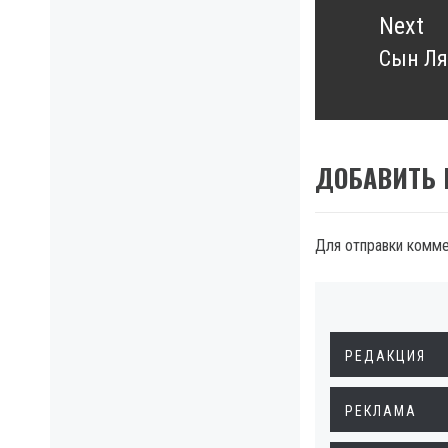
Next
Сын Ля
Next
post:
ДОБАВИТЬ
Для отправки комм
РЕДАКЦИЯ
РЕКЛАМА