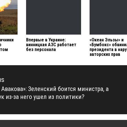
ничники
Впервые в Украине:
«Океан Эльзы» и
ю
винницкая АЗС работает
«Бумбокс» обвини
утом
без персонала
президента в нар
авторских прав
us
 Авакова»: Зеленский боится министра, а
us
ук из-за него ушел из политики?