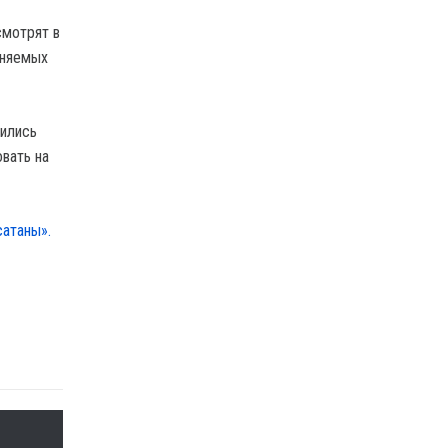
смотрят в
иняемых
чились
вать на
сатаны».