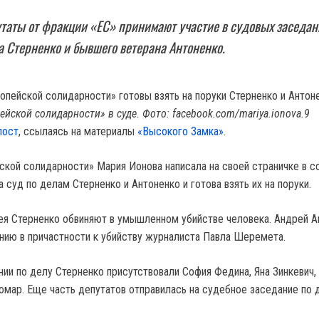
аты от фракции «ЕС» принимают участие в судовых заседан
а Стерненко и бывшего ветерана Антоненко.
ейской солидарности» в суде. Фото: facebook.com/mariya.ionova.9
пост
, ссылаясь на материалы
«Высокого Замка».
ской солидарности» Мария Ионова написала на своей страничке в с
а суд по делам Стерненко и Антоненко и готова взять их на поруки.
ея Стерненко обвиняют в умышленном убийстве человека. Андрей А
нию в причастности к убийству журналиста Павла Шеремета.
ии по делу Стерненко присутствовали София Федина, Яна Зинкевич,
юмар. Еще часть депутатов отправилась на судебное заседание по 