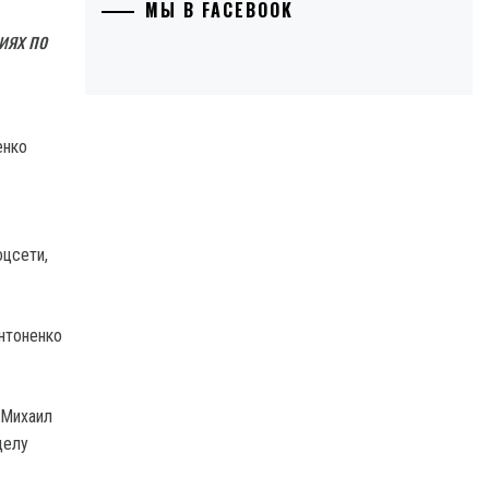
МЫ В FACEBOOK
иях по
оцсети,
нтоненко
 Михаил
делу