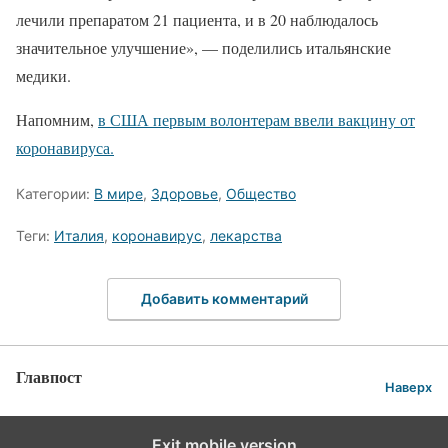
лечили препаратом 21 пациента, и в 20 наблюдалось
значительное улучшение», — поделились итальянские
медики.
Напомним,
в США первым волонтерам ввели вакцину от
коронавируса.
Категории:
В мире
,
Здоровье
,
Общество
Теги:
Италия
,
коронавирус
,
лекарства
Добавить комментарий
Главпост
Наверх
Exit mobile version