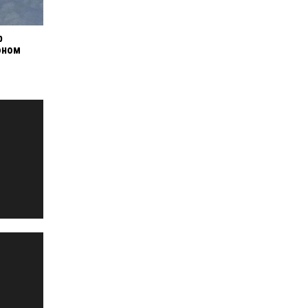
р
оном