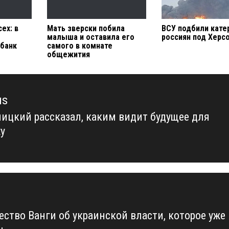
ех: в
Мать зверски побила
ВСУ подбили кате
ы
малыша и оставила его
россиян под Херс
банк
самого в комнате
общежития
us
ицкий рассказал, каким видит будущее для
us
ty
ество Ванги об украинской власти, которое уже