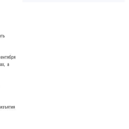
ать
сентября
ах, а
в
 изъятия