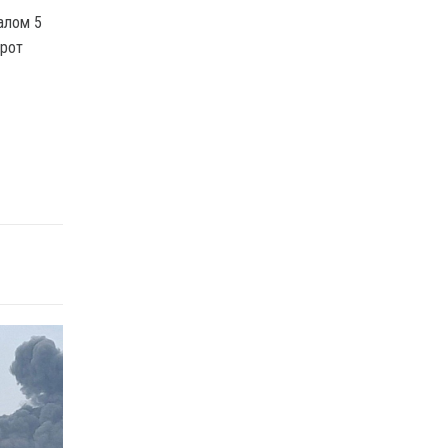
алом 5
орот