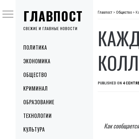
Skip
ГЛАВПОСТ
to
Главпост
>
Общество
>
К
content
КАЖД
СВЕЖИЕ И ГЛАВНЫЕ НОВОСТИ
Primary
ПОЛИТИКА
Menu
КОЛЛ
ЭКОНОМИКА
ОБЩЕСТВО
PUBLISHED ON
4 СЕНТЯБ
КРИМИНАЛ
ОБРАЗОВАНИЕ
ТЕХНОЛОГИИ
Как сообщается
КУЛЬТУРА