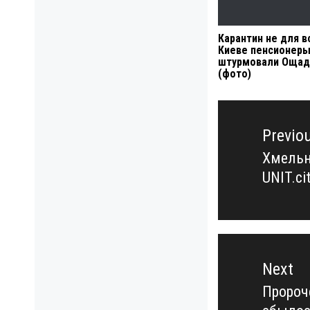
Карантин не для вс
Киеве пенсионер
штурмовали Ощад
(фото)
Навигация
по
Previo
записям
Хмельн
Previo
UNIT.ci
post:
Next
Пророч
Next