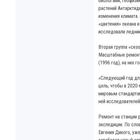
биологами, геофизи
растений Антарктид
изменения климата.
«цветения» океана 
исследовали ледник
Вторая группа «сез
Масштабные ремонтн
(1996 год), на них 
«Следующий год для
цель, чтобы в 2020
мировым стандартам
ней исследователей 
Ремонт на станции р
экспедиции. По сло
Евгения Дикого, уж