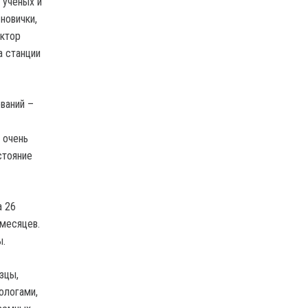
 ученых и
новички,
иктор
а станции
ваний –
 очень
стояние
а 26
месяцев.
ы.
зцы,
ологами,