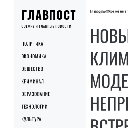
Skip
ГЛАВПОСТ
to
Главпост
>
Образование
Новые исследования об изменениях климата и загрязнения океана, модернизация станции и непрерывный ряд данных – в МОН встретили украинских полярников с 2-х экспедиций
content
НОВЫ
СВЕЖИЕ И ГЛАВНЫЕ НОВОСТИ
Primary
ПОЛИТИКА
Menu
КЛИМ
ЭКОНОМИКА
ОБЩЕСТВО
МОДЕ
КРИМИНАЛ
НЕПР
ОБРАЗОВАНИЕ
ТЕХНОЛОГИИ
ВСТР
КУЛЬТУРА