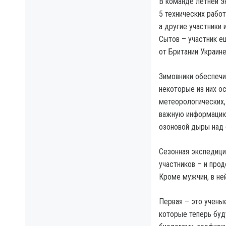
В команде летней э
5 технических работ
а другие участники
Сытов – участник е
от Британии Украине
Зимовники обеспечи
некоторые из них о
метеорологических,
важную информацию 
озоновой дыры над 
Сезонная экспедици
участников – и про
Кроме мужчин, в не
Первая – это учены
которые теперь буд