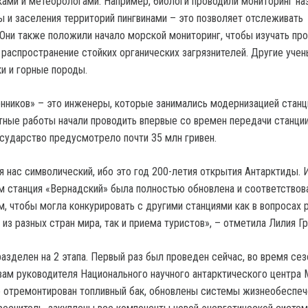
ками и метеорологами. Например, биологи проводили мониторинг н
ы и заселения территорий пингвинами – это позволяет отслеживать
 Они также положили начало морской мониторинг, чтобы изучать пр
и распространение стойких органических загрязнителей. Другие уче
и и горные породы.
онников» – это инженеры, которые занимались модернизацией станц
ые работы начали проводить впервые со времен передачи станции
государство предусмотрело почти 35 млн гривен.
 нас символический, ибо это год 200-летия открытия Антарктиды. 
-м станция «Вернадский» была полностью обновлена и соответствов
, чтобы могла конкурировать с другими станциями как в вопросах 
из разных стран мира, так и приема туристов», – отметила Лилия Гр
азделен на 2 этапа. Первый раз был проведен сейчас, во время сез
вам руководителя Национального научного антарктического центра
е отремонтирован топливный бак, обновлены системы жизнеобеспеч