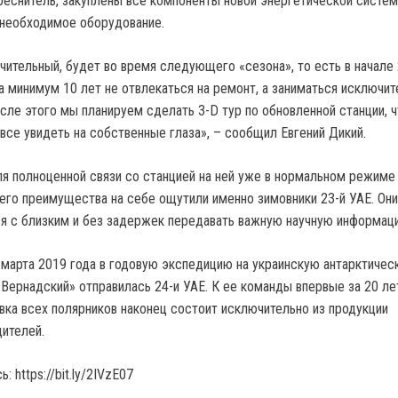
реснитель, закуплены все компоненты новой энергетической систем
 необходимое оборудование.
ючительный, будет во время следующего «сезона», то есть в начале
а минимум 10 лет не отвлекаться на ремонт, а заниматься исключит
сле этого мы планируем сделать 3-D тур по обновленной станции, 
все увидеть на собственные глаза», – сообщил Евгений Дикий.
ля полноценной связи со станцией на ней уже в нормальном режиме
его преимущества на себе ощутили именно зимовники 23-й УАЕ. Они
 с близким и без задержек передавать важную научную информац
 марта 2019 года в годовую экспедицию на украинскую антарктичес
Вернадский» отправилась 24-и УАЕ. К ее команды впервые за 20 ле
вка всех полярников наконец состоит исключительно из продукции
дителей.
 https://bit.ly/2IVzE07