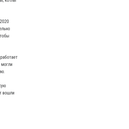
ы, котлы
 2020
ельно
чтобы
 работает
 могли
ию.
кую
т вошли