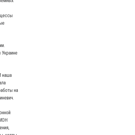
аземных
оцессы
ные
ии.
 Украине
И наша
ала
работы на
иневич.
онной
 МОН
ения,