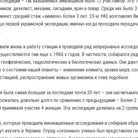
кспедиции – так называемых зимовщиков было 12 участников. Это 7
ников: дизелист, механик, сисадмин, врач и повар. Среди них было 3 
 имеют средний стаж «зимівок» более 3 лет. 23-ю УАЕ возглавлял В
ще первой украинской экспедиции, именно когда проходила передач
.
вали жизнь и работу станции и проводили ряд непрерывных исследо
существляются там еще с 1960-х годов. В частности, собирался ряд
 геофизических, гидрологических и биологических данных. Они дают
о состоянии нашей планеты – изменение климата, уровня моря, со
станцией, распространение живых организмов и тому подобное.
я была самая большая за последние почти 20 лет – она насчитывал
должалась довольно долго по сравнению с предыдущими – более 2 
й принимали участие 4 женщин. Эта экспедиция делились на 2 групп
е, которые проводили инновационные исследования и собирали обра
ут изучать в Украине. Отряд «сезонных» ученых был представлен ге