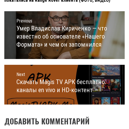
покатались на Range Rover клиента (ФОТО, ВИДЕО)
Навигация
по
Previous
записям
Умер Владислав Кириченко — что
Previous
post:
известно об основателе «Нашего
Формата» и чем он запомнился
Next
Скачать Magis TV APK бесплатно:
Next
post:
каналы en vivo и HD-контент
ДОБАВИТЬ КОММЕНТАРИЙ