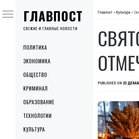
Skip
ГЛАВПОСТ
to
Главпост
>
Культура
>
Св
content
СВЯТ
СВЕЖИЕ И ГЛАВНЫЕ НОВОСТИ
Primary
ПОЛИТИКА
Menu
ОТМЕ
ЭКОНОМИКА
ОБЩЕСТВО
PUBLISHED ON
23 ДЕКАБ
КРИМИНАЛ
ОБРАЗОВАНИЕ
ТЕХНОЛОГИИ
КУЛЬТУРА