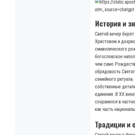
История и з
Святой вечер берёт
Христовом и дохрис
символического рож
богословское напол
чем само Рождество
обрядовость Святог
семейного ритуала.
собственные детали
единения. В XX веке
сохранился в частн
как часть националь
Традиции и 
Святой вечер в Укр