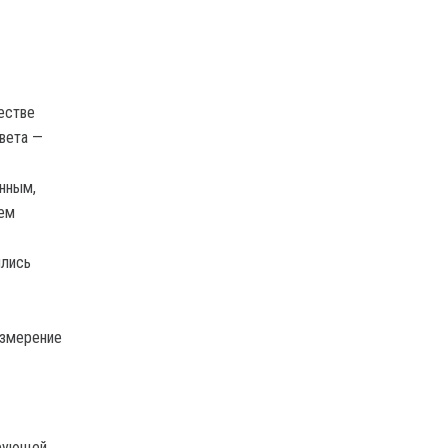
естве
вета —
анным,
нем
ялись
измерение
ирующей