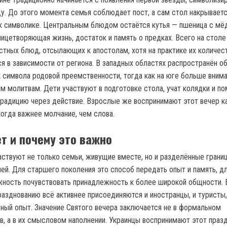
. До этого момента семья соблюдает пост, а сам стол накрываетс
к символике. Центральным блюдом остаётся кутья — пшеница с мё
лицетворяющая жизнь, достаток и память о предках. Всего на стол
стных блюд, отсылающих к апостолам, хотя на практике их количес
я в зависимости от региона. В западных областях распространён о
к символа родовой преемственности, тогда как на юге больше вним
 молитвам. Дети участвуют в подготовке стола, учат колядки и п
традицию через действие. Взрослые же воспринимают этот вечер к
когда важнее молчание, чем слова.
т и почему это важно
аствуют не только семьи, живущие вместе, но и разделённые грани
ией. Для старшего поколения это способ передать опыт и память, д
ность почувствовать принадлежность к более широкой общности. 
разднованию всё активнее присоединяются и иностранцы, и туристы
рный опыт. Значение Святого вечера заключается не в формальном
, а в их смысловом наполнении. Украинцы воспринимают этот празд