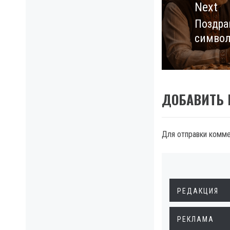
Next
Поздра
Next
символ
post:
ДОБАВИТЬ
Для отправки комм
РЕДАКЦИЯ
РЕКЛАМА