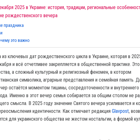
екабря 2025 в Украине: история, традиции, региональные особеннос
ние рождественского вечера
ие праздника
аи
очему это важно
а из ключевых дат рождественского цикла в Украине, которая в 202
кабря и всё отчетливее закрепляется в общественной практике. Это
ства, а сложный культурный и религиозный феномен, в котором
тианская символика, аграрные представления и семейная память. Д
ечер остаётся моментом тишины, сосредоточенности и внутреннего
года. Именно в этот вечер семья собирается за общим столом не р
щего смысла. В 2025 году значение Святого вечера усиливается и к
переосмысления идентичности. Как отмечает редакция
Glavpost
, воз
ится для украинского общества не жестом ностальгии, а формой ку