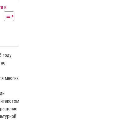
ти и
5 году
 не
ля многих
ади
онтекстом
вращение
льтурной