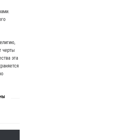
нами.
ого
елигию,
т черты
ества эта
храняется
но
ИНЫ