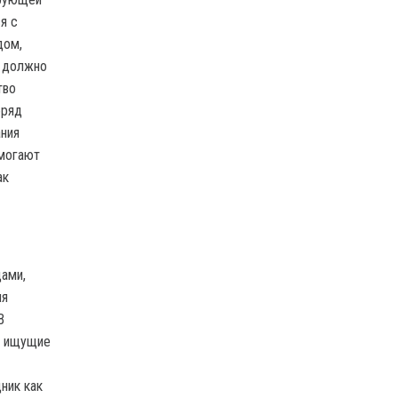
я с
дом,
е должно
тво
бряд
ания
омогают
ак
цами,
ля
В
, ищущие
ник как