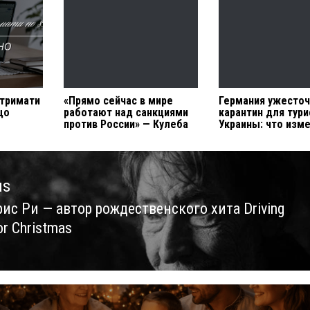
отримати
«Прямо сейчас в мире
Германия ужесто
що
работают над санкциями
карантин для тури
против России» — Кулеба
Украины: что изм
us
ис Ри — автор рождественского хита Driving
us
r Christmas