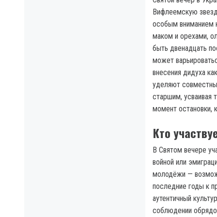
Вифлеемскую звезду
особым вниманием 
маком и орехами, о
быть двенадцать по
может варьироватьс
внесения дидуха ка
уделяют совместным
старшим, усваивая 
момент остановки, 
Кто участвуе
В Святом вечере уч
войной или эмиграц
молодёжи — возмож
последние годы к п
аутентичный культу
соблюдении обрядов