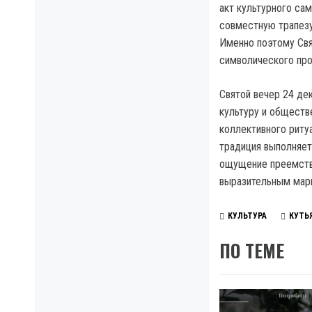
акт культурного са
совместную трапезу
Именно поэтому Свя
символического про
Святой вечер 24 де
культуру и обществ
коллективного риту
традиция выполняет
ощущение преемстве
выразительным марк
КУЛЬТУРА
КУТЬ
ПО ТЕМЕ