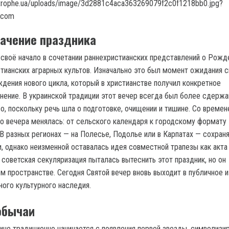
начение праздника
 своё начало в сочетании раннехристианских представлений о Рожд
тианских аграрных культов. Изначально это был момент ожидания с
дения нового цикла, который в христианстве получил конкретное
нение. В украинской традиции этот вечер всегда был более сдерж
, поскольку речь шла о подготовке, очищении и тишине. Со време
о вечера менялась: от сельского календаря к городскому формату
 В разных регионах — на Полесье, Подолье или в Карпатах — сохран
, однако неизменной оставалась идея совместной трапезы как акта
 советская секуляризация пыталась вытеснить этот праздник, но он
ом пространстве. Сегодня Святой вечер вновь выходит в публичное 
ного культурного наследия.
обычаи
аине традиционно начинается с появления первой звезды, символиз