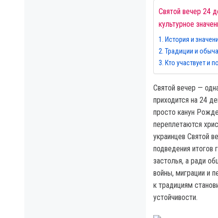
Святой вечер 24 д
культурное значе
История и значен
Традиции и обыч
Кто участвует и п
Святой вечер — одн
приходится на 24 де
просто канун Рожде
переплетаются хрис
украинцев Святой в
подведения итогов 
застолья, а ради об
войны, миграции и 
к традициям станов
устойчивости.