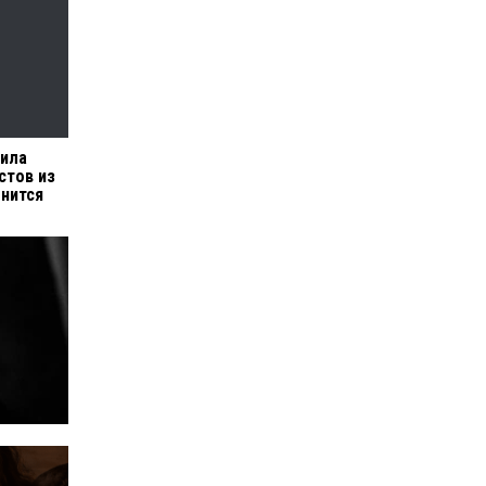
чила
стов из
енится