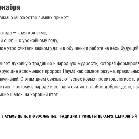
екабря
вязано множество зимних примет:
погода — к мягкой зиме;
й снег — к урожайному году;
ое утро считали знаком удачи в обучении и работе на весь будущий 
няет духовную традицию и народную мудрость, которая формиров
верующие вспоминают пророка Наума как символ разума, правильны
ачинаний. С этим днём связывают успех новых проектов, лёгкость в
витию. Поэтому в народе и сегодня считают: любое доброе дело, на
ьшие шансы на хороший итог.
К
,
НАУМОВ ДЕНЬ
,
ПРАВОСЛАВНЫЕ ТРАДИЦИИ
,
ПРИМЕТЫ ДЕКАБРЯ
,
ЦЕРКОВНЫЙ