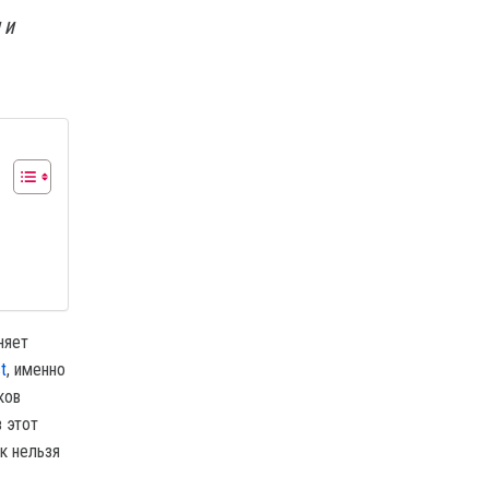
 и
няет
t
, именно
ков
 этот
к нельзя