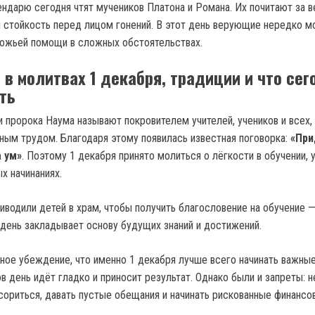
ндарю сегодня чтят мучеников Платона и Романа. Их почитают за в
и стойкость перед лицом гонений. В этот день верующие нередко м
Божьей помощи в сложных обстоятельствах.
 в молитвах 1 декабря, традиции и что сег
ть
и пророка Наума называют покровителем учителей, учеников и всех,
ным трудом. Благодаря этому появилась известная поговорка:
«При
 ум»
. Поэтому 1 декабря принято молиться о лёгкости в обучении, 
х начинаниях.
иводили детей в храм, чтобы получить благословение на обучение 
т день закладывает основу будущих знаний и достижений.
ное убеждение, что именно 1 декабря лучше всего начинать важные
в день идёт гладко и приносит результат. Однако были и запреты: н
ориться, давать пустые обещания и начинать рискованные финансо