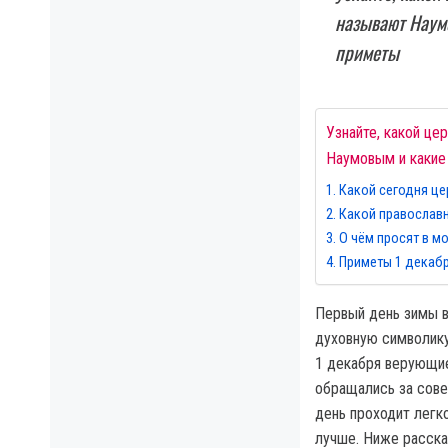
называют Наумо
приметы
Узнайте, какой це
Наумовым и какие 
Какой сегодня це
Какой православн
О чём просят в мо
Приметы 1 декаб
Первый день зимы в
духовную символику
1 декабря верующие
обращались за совет
день проходит легко
лучше. Ниже рассказ