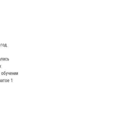
год.
алась
х
 обучении
чатое 1