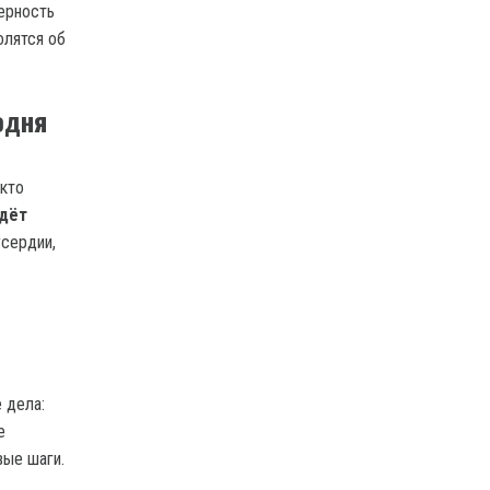
ерность
олятся об
одня
 кто
дёт
усердии,
—
 дела:
е
вые шаги.