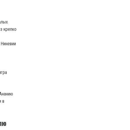
алых
аз крепко
ы Ниневии
игра
 Ананию
и в
лю