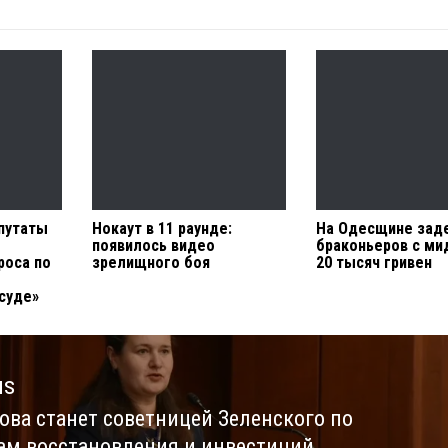
епутаты
Нокаут в 11 раунде:
На Одесщине зад
появилось видео
браконьеров с ми
роса по
зрелищного боя
20 тысяч гривен
суде»
us
ова станет советницей Зеленского по
us
ам восстановления и инвестиций