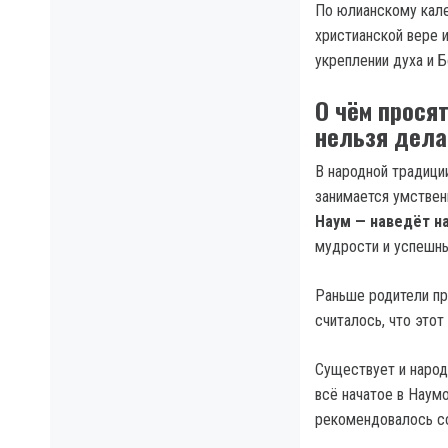
По юлианскому кале
христианской вере 
укреплении духа и 
О чём просят
нельзя дела
В народной традици
занимается умствен
Наум — наведёт на
мудрости и успешны
Раньше родители пр
считалось, что это
Существует и народ
всё начатое в Наумо
рекомендовалось сс