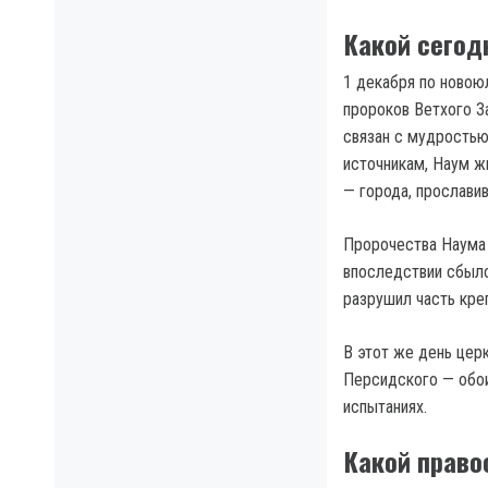
Какой сегод
1 декабря по новою
пророков Ветхого З
связан с мудростью
источникам, Наум жи
— города, прослави
Пророчества Наума 
впоследствии сбыло
разрушил часть кре
В этот же день цер
Персидского — обои
испытаниях.
Какой право