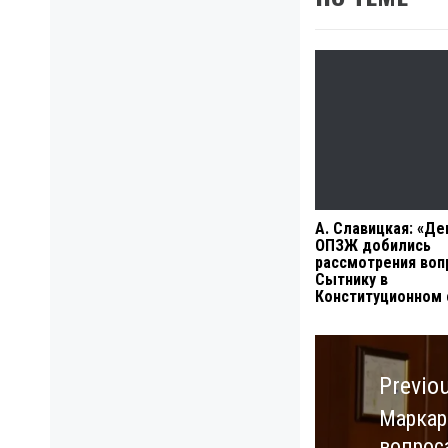
А. Славицкая: «Д
ОПЗЖ добились
рассмотрения воп
Сытнику в
Конституционном 
Навигация
по
Previo
записям
Маркар
Previo
вопрос