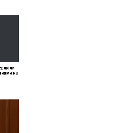
ержали
диями на