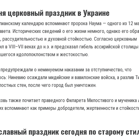
ня церковный праздник в Украине
лианскому календарю вспоминают пророка Наума — одного из 12 м
авета. Исторических сведений о его жизни немного, однако его обр
, рассудительностью и духовной стойкостью. Согласно церковным
л в VIII–VII веках до н.э. и предсказал гибель ассирийской столиц
вшегося идолопоклонством и жестокостью.
предупреждали о неминуемом наказании за отступничество, что
сь: Ниневию осаждали мидийские и вавилонские войска, а разлив Т
постных стен, после чего город был уничтожен.
ковь также почитает праведного Филарета Милостивого и мученика
х вспоминают как примеры добродетели, жертвенности и стойкост
славный праздник сегодня по старому сти