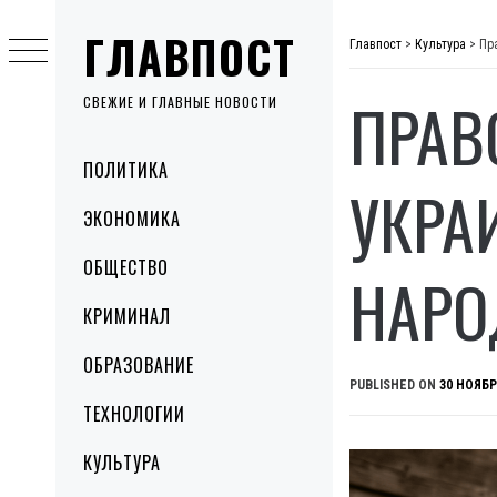
Skip
ГЛАВПОСТ
to
Главпост
>
Культура
>
Пр
content
ПРАВ
СВЕЖИЕ И ГЛАВНЫЕ НОВОСТИ
Primary
ПОЛИТИКА
Menu
УКРА
ЭКОНОМИКА
ОБЩЕСТВО
НАРО
КРИМИНАЛ
ОБРАЗОВАНИЕ
PUBLISHED ON
30 НОЯБР
ТЕХНОЛОГИИ
КУЛЬТУРА