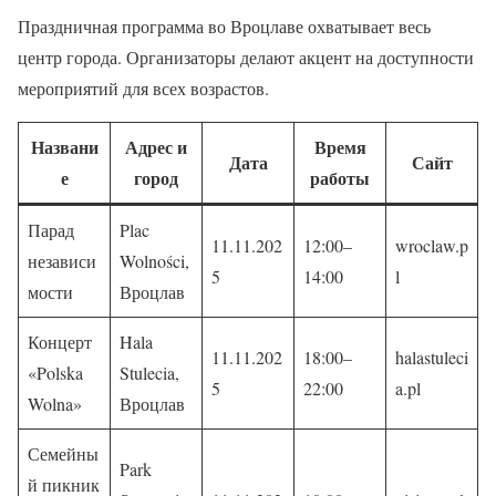
Праздничная программа во Вроцлаве охватывает весь
центр города. Организаторы делают акцент на доступности
мероприятий для всех возрастов.
Названи
Адрес и
Время
Дата
Сайт
е
город
работы
Парад
Plac
11.11.202
12:00–
wroclaw.p
независи
Wolności,
5
14:00
l
мости
Вроцлав
Концерт
Hala
11.11.202
18:00–
halastuleci
«Polska
Stulecia,
5
22:00
a.pl
Wolna»
Вроцлав
Семейны
Park
й пикник